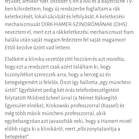
fejüket, amikor 1981. október 5-én a RAI és a Bayerische TV-
ben kihirdettem, hogy új rendszerbe foglaltam a rák
keletkezését, lokalizációját és lefolyását. A keletkezési
mechanizmusát DIRK-HAMER-SZINDRÓMÁNAK (DHS)
neveztem el, mert ezt a rákkeletkezési mechanizmust fiam
halála után saját magam fedeztem fel saját magamon!
Ettől kezdve űzött vad lettem.
Elsőként a klinika vezetője jött hozzám és azt mondta,
hogy ezt a rendszert csak azért találtam ki, hogy
bizonyítékot szerezzek arra, hogy a herceg az én
betegségemért is felelős. Ő ezt így hallotta „egy müncheni
úrtól“. Egyébként pedig két órás telefonbeszélgetést
folytatott Mildred Scheel úrral (a Német Ráksegítő
Egyesület elnöke), Krokowski professzorral (Kassel) és
még több másik müncheni professzorral, akik
egybehangzóan azt javasolták neki, hogy a Hamert minél
előbb rúgja ki a klinikáról, mert „elbizonytalanítja a
betegeket“.