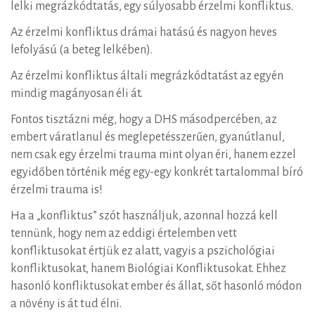
lelki megrázkódtatás, egy súlyosabb érzelmi konfliktus.
Az érzelmi konfliktus drámai hatású és nagyon heves
lefolyású (a beteg lelkében).
Az érzelmi konfliktus általi megrázkódtatást az egyén
mindig magányosan éli át.
Fontos tisztázni még, hogy a DHS másodpercében, az
embert váratlanul és meglepetésszerűen, gyanútlanul,
nem csak egy érzelmi trauma mint olyan éri, hanem ezzel
egyidőben történik még egy-egy konkrét tartalommal bíró
érzelmi trauma is!
Ha a „konfliktus” szót használjuk, azonnal hozzá kell
tennünk, hogy nem az eddigi értelemben vett
konfliktusokat értjük ez alatt, vagyis a pszichológiai
konfliktusokat, hanem Biológiai Konfliktusokat. Ehhez
hasonló konfliktusokat ember és állat, sőt hasonló módon
a növény is át tud élni.