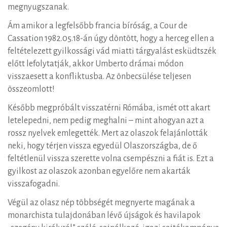
megnyugszanak.
Ám amikor a legfelsőbb francia bíróság, a Cour de
Cassation 1982.05.18-án úgy döntött, hogy a herceg ellen a
feltételezett gyilkossági vád miatti tárgyalást esküdtszék
előtt lefolytatják, akkor Umberto drámai módon
visszaesett a konfliktusba. Az önbecsülése teljesen
összeomlott!
Később megpróbált visszatérni Rómába, ismét ott akart
letelepedni, nem pedig meghalni – mint ahogyan azt a
rossz nyelvek emlegették. Mert az olaszok felajánlották
neki, hogy térjen vissza egyedül Olaszországba, de ő
feltétlenül vissza szerette volna csempészni a fiát is. Ezt a
gyilkost az olaszok azonban egyelőre nem akarták
visszafogadni.
Végül az olasz nép többségét megnyerte magának a
monarchista tulajdonában lévő újságok és havilapok