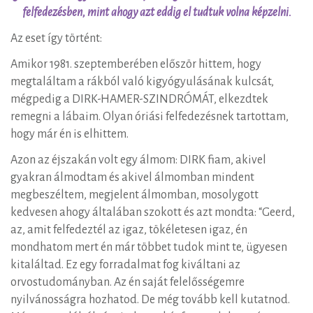
felfedezésben, mint ahogy azt eddig el tudtuk volna képzelni.
Az eset így történt:
Amikor 1981. szeptemberében először hittem, hogy
megtaláltam a rákból való kigyógyulásának kulcsát,
mégpedig a DIRK-HAMER-SZINDRÓMÁT, elkezdtek
remegni a lábaim. Olyan óriási felfedezésnek tartottam,
hogy már én is elhittem.
Azon az éjszakán volt egy álmom: DIRK fiam, akivel
gyakran álmodtam és akivel álmomban mindent
megbeszéltem, megjelent álmomban, mosolygott
kedvesen ahogy általában szokott és azt mondta: “Geerd,
az, amit felfedeztél az igaz, tökéletesen igaz, én
mondhatom mert én már többet tudok mint te, ügyesen
kitaláltad. Ez egy forradalmat fog kiváltani az
orvostudományban. Az én saját felelősségemre
nyilvánosságra hozhatod. De még tovább kell kutatnod.