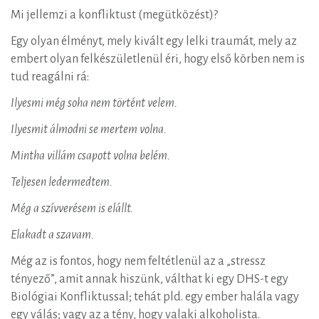
Mi jellemzi a konfliktust (megütközést)?
Egy olyan élményt, mely kivált egy lelki traumát, mely az
embert olyan felkészületlenül éri, hogy első körben nem is
tud reagálni rá:
Ilyesmi még soha nem történt velem.
Ilyesmit álmodni se mertem volna.
Mintha villám csapott volna belém.
Teljesen ledermedtem.
Még a szívverésem is elállt.
Elakadt a szavam.
Még az is fontos, hogy nem feltétlenül az a „stressz
tényező”, amit annak hiszünk, válthat ki egy DHS-t egy
Biológiai Konfliktussal; tehát pld. egy ember halála vagy
egy válás; vagy az a tény, hogy valaki alkoholista.