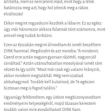
állította, mert ez nem jelent mást, mint hogy a lélek
határozza meg azt, hogy hol jelenik meg a rákos
elváltozás!
Ekkor megint rogyadozni kezdtek a lábaim. Ez az egész
ügy már háromszor akkora falatnak tűnt számomra, mint
amivel meg tudok birkózni.
Ezen az éjszakán megint álmodtam és ismét beszéltem
DIRK fiammal. Megdicsért és azt mondta: “A mindenit,
Geerd erre aztán nagyon gyorsan rájöttél, nagyon jól
csináltad.” Aztán utánozhatatlan mosolyával ismét rám
nézett és így szólt: “Most már csak egy valami hiányzik,
akkor mindent megtaláltál. Még nem szabad
abbahagynod. Tovább kell kutatnod, de Te egészen
biztosan meg is fogod találni.”
Ugyanúgy felébredtem, egy ütésre megbizonyosodtam
eredményeim helyességéről, majd lázasan kerestem
tovább, vajon mire gondolhatott DIRK fiam.