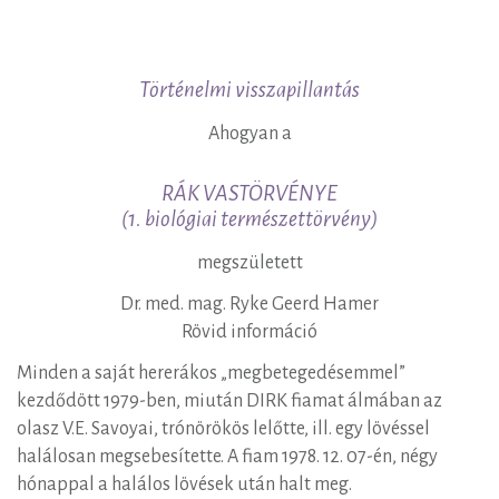
A
Történelmi visszapillantás
DHS
Ahogyan a
–
RÁK VASTÖRVÉNYE
egy
(1. biológiai természettörvény)
hagyaték
megszületett
Dr. med. mag. Ryke Geerd Hamer
Rövid információ
Minden a saját hererákos „megbetegedésemmel”
kezdődött 1979-ben, miután DIRK fiamat álmában az
olasz V.E. Savoyai, trónörökös lelőtte, ill. egy lövéssel
halálosan megsebesítette. A fiam 1978. 12. 07-én, négy
hónappal a halálos lövések után halt meg.