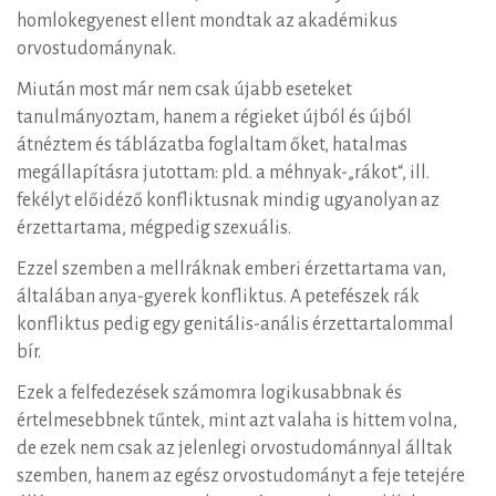
homlokegyenest ellent mondtak az akadémikus
orvostudománynak.
Miután most már nem csak újabb eseteket
tanulmányoztam, hanem a régieket újból és újból
átnéztem és táblázatba foglaltam őket, hatalmas
megállapításra jutottam: pld. a méhnyak-„rákot“, ill.
fekélyt előidéző konfliktusnak mindig ugyanolyan az
érzettartama, mégpedig szexuális.
Ezzel szemben a mellráknak emberi érzettartama van,
általában anya-gyerek konfliktus. A petefészek rák
konfliktus pedig egy genitális-anális érzettartalommal
bír.
Ezek a felfedezések számomra logikusabbnak és
értelmesebbnek tűntek, mint azt valaha is hittem volna,
de ezek nem csak az jelenlegi orvostudománnyal álltak
szemben, hanem az egész orvostudományt a feje tetejére