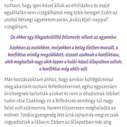
tudtam, hogy igen közel állok az eltiltáshoz és majd
egyáltalán nem vizsgálhatok meg több beteget. Ezért az
utolsó hétvégi ügyeletem során „kvázi éjjel-nappal“
vizsgáltam.
De ekkor egy lélegzetelállító felismerés villant az agyamba:
Azokban az esetekben, melyekben a beteg életben maradt, a
konfliktus mindig megoldódott; viszont azoknak a konfliktusa,
akik meghaltak vagy akik éppen a halál-közeli állapotban voltak,
a konfliktus még aktív volt.
Már hozzászoktam ahhoz, hogy amikor kollégáimmal
meg akartam osztani felfedezéseimet, egész egyszerűen
őrültségnek tartották azokat és nem is óhajtottak többet
tudni róla. Csakhogy ez a felfedezés nemhogy túl nagy
falat volt számomra, hanem tízszeresen meghaladta az
erőmet. Totális gyengeség lett úrrá rajtam és megint csak
rogyadoztak a lábaim. Ebben az állapotban már alig