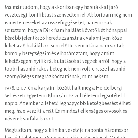
Ma már tudom, hogy akkoriban egy hererákkal járó
veszteségi konfliktust szenvedtem el. Akkoriban még nem
ismertem ezeket az összefüggéseket, hanem csak
sejtettem, hogy a Dirk fiam halálát követő két hónappal
később jelentkező hereduzzanatnak valamilyen köze
lehet az ő halálához. Sem előtte, sem utána nem voltak
komoly betegségeim és elhatároztam, hogy amint
lehetőségem nyílik rá, kutatásokat végzek arról, hogy a
többi hasonló rákos betegnek nem volt-e része hasonló
szörnyűséges megrázkódtatásnak, mint nekem.
1978.12.07-én a karjaim között halt meg a Heidelbergi
Sebészeti Egyetemi Klinikán. Ez volt életem legsötétebb
napja. Az ember a lehető legnagyobb kétségbeesést élheti
meg, ha elveszíti a fiát. És mindezt ellenséges orvosok és
nővérek sorfala között.
Megtudtam, hogy a klinika vezetője naponta háromszor