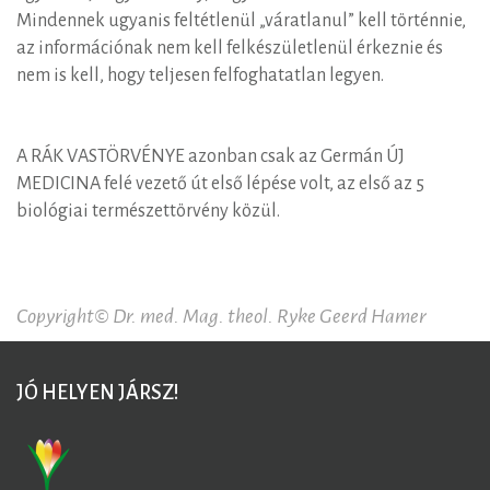
Mindennek ugyanis feltétlenül „váratlanul” kell történnie,
az információnak nem kell felkészületlenül érkeznie és
nem is kell, hogy teljesen felfoghatatlan legyen.
A RÁK VASTÖRVÉNYE azonban csak az Germán ÚJ
MEDICINA felé vezető út első lépése volt, az első az 5
biológiai természettörvény közül.
Copyright© Dr. med. Mag. theol. Ryke Geerd Hamer
JÓ HELYEN JÁRSZ!