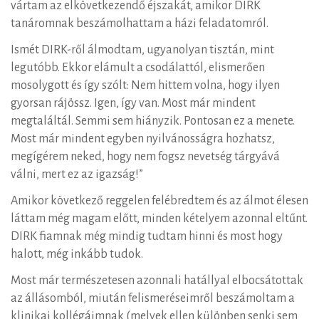
vártam az elkövetkezendő éjszakát, amikor DIRK
tanáromnak beszámolhattam a házi feladatomról.
Ismét DIRK-ről álmodtam, ugyanolyan tisztán, mint
legutóbb. Ekkor elámult a csodálattól, elismerően
mosolygott és így szólt: Nem hittem volna, hogy ilyen
gyorsan rájössz. Igen, így van. Most már mindent
megtaláltál. Semmi sem hiányzik. Pontosan ez a menete.
Most már mindent egyben nyilvánosságra hozhatsz,
megígérem neked, hogy nem fogsz nevetség tárgyává
válni, mert ez az igazság!”
Amikor következő reggelen felébredtem és az álmot élesen
láttam még magam előtt, minden kételyem azonnal eltűnt.
DIRK fiamnak még mindig tudtam hinni és most hogy
halott, még inkább tudok.
Most már természetesen azonnali hatállyal elbocsátottak
az állásomból, miután felismeréseimről beszámoltam a
klinikai kollégáimnak (melyek ellen különben senki sem