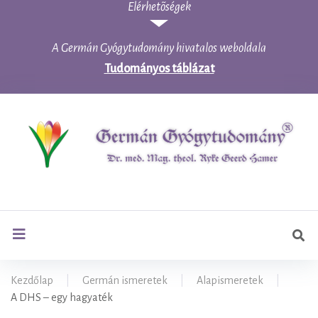
Elérhetõségek
Skip
to
content
A Germán Gyógytudomány hivatalos weboldala
Tudományos táblázat
Ker
search
Kezdőlap
|
Germán ismeretek
|
Alapismeretek
|
A DHS – egy hagyaték