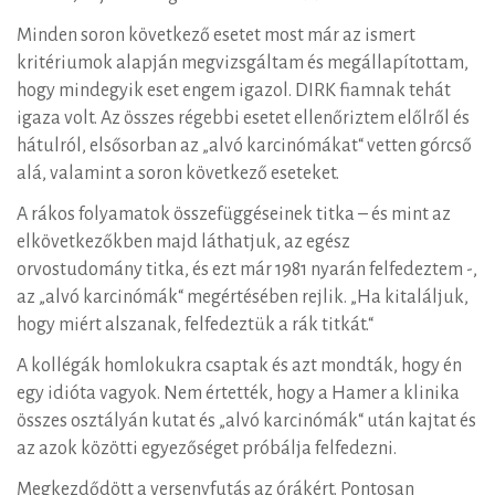
Minden soron következő esetet most már az ismert
kritériumok alapján megvizsgáltam és megállapítottam,
hogy mindegyik eset engem igazol. DIRK fiamnak tehát
igaza volt. Az összes régebbi esetet ellenőriztem előlről és
hátulról, elsősorban az „alvó karcinómákat“ vetten górcső
alá, valamint a soron következő eseteket.
A rákos folyamatok összefüggéseinek titka – és mint az
elkövetkezőkben majd láthatjuk, az egész
orvostudomány titka, és ezt már 1981 nyarán felfedeztem -,
az „alvó karcinómák“ megértésében rejlik. „Ha kitaláljuk,
hogy miért alszanak, felfedeztük a rák titkát.“
A kollégák homlokukra csaptak és azt mondták, hogy én
egy idióta vagyok. Nem értették, hogy a Hamer a klinika
összes osztályán kutat és „alvó karcinómák“ után kajtat és
az azok közötti egyezőséget próbálja felfedezni.
Megkezdődött a versenyfutás az órákért. Pontosan