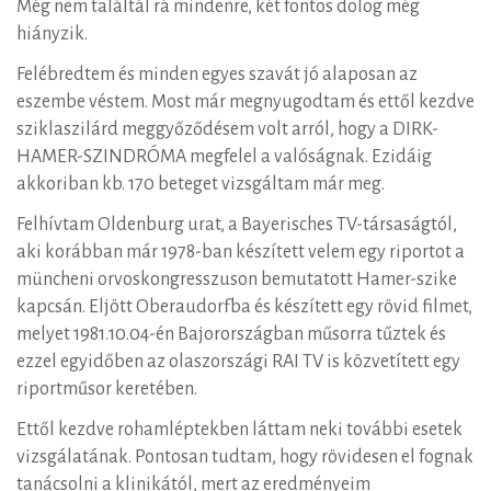
Még nem találtál rá mindenre, két fontos dolog még
hiányzik.
Felébredtem és minden egyes szavát jó alaposan az
eszembe véstem. Most már megnyugodtam és ettől kezdve
sziklaszilárd meggyőződésem volt arról, hogy a DIRK-
HAMER-SZINDRÓMA megfelel a valóságnak. Ezidáig
akkoriban kb. 170 beteget vizsgáltam már meg.
Felhívtam Oldenburg urat, a Bayerisches TV-társaságtól,
aki korábban már 1978-ban készített velem egy riportot a
müncheni orvoskongresszuson bemutatott Hamer-szike
kapcsán. Eljött Oberaudorfba és készített egy rövid filmet,
melyet 1981.10.04-én Bajorországban műsorra tűztek és
ezzel egyidőben az olaszországi RAI TV is közvetített egy
riportműsor keretében.
Ettől kezdve rohamléptekben láttam neki további esetek
vizsgálatának. Pontosan tudtam, hogy rövidesen el fognak
tanácsolni a klinikától, mert az eredményeim