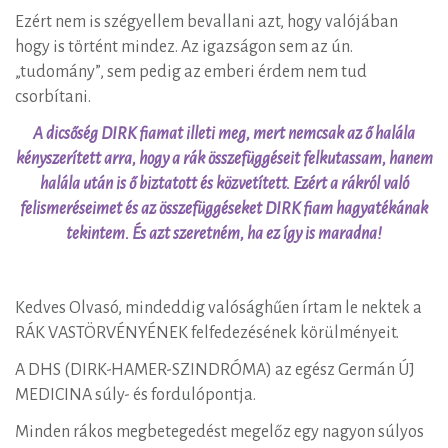
Ezért nem is szégyellem bevallani azt, hogy valójában
hogy is történt mindez. Az igazságon sem az ún.
„tudomány”, sem pedig az emberi érdem nem tud
csorbítani.
A dicsőség DIRK fiamat illeti meg, mert nemcsak az ő halála
kényszerített arra, hogy a rák összefüggéseit felkutassam, hanem
halála után is ő biztatott és közvetített. Ezért a rákról való
felismeréseimet és az összefüggéseket DIRK fiam hagyatékának
tekintem. És azt szeretném, ha ez így is maradna!
Kedves Olvasó, mindeddig valósághűen írtam le nektek a
RÁK VASTÖRVÉNYÉNEK felfedezésének körülményeit.
A DHS (DIRK-HAMER-SZINDRÓMA) az egész Germán ÚJ
MEDICINA súly- és fordulópontja.
Minden rákos megbetegedést megelőz egy nagyon súlyos