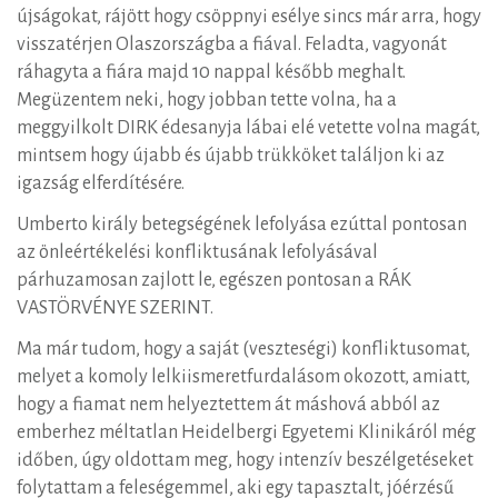
újságokat, rájött hogy csöppnyi esélye sincs már arra, hogy
visszatérjen Olaszországba a fiával. Feladta, vagyonát
ráhagyta a fiára majd 10 nappal később meghalt.
Megüzentem neki, hogy jobban tette volna, ha a
meggyilkolt DIRK édesanyja lábai elé vetette volna magát,
mintsem hogy újabb és újabb trükköket találjon ki az
igazság elferdítésére.
Umberto király betegségének lefolyása ezúttal pontosan
az önleértékelési konfliktusának lefolyásával
párhuzamosan zajlott le, egészen pontosan a RÁK
VASTÖRVÉNYE SZERINT.
Ma már tudom, hogy a saját (veszteségi) konfliktusomat,
melyet a komoly lelkiismeretfurdalásom okozott, amiatt,
hogy a fiamat nem helyeztettem át máshová abból az
emberhez méltatlan Heidelbergi Egyetemi Klinikáról még
időben, úgy oldottam meg, hogy intenzív beszélgetéseket
folytattam a feleségemmel, aki egy tapasztalt, jóérzésű