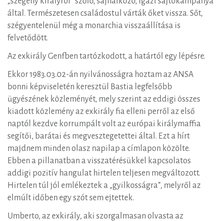
„szegény királyról” szóló, sajnálkozó, igazi sajtókampánya
által. Természetesen családostul várták őket vissza. Sőt,
szégyentelenül még a monarchia visszaállítása is
felvetődött.
Az exkirály Genfben tartózkodott, a határtól egy lépésre.
Ekkor 1983.03.02-án nyilvánosságra hoztam az ANSA
bonni képviseletén keresztül Bastia legfelsőbb
ügyészének közleményét, mely szerint az eddigi összes
kiadott közlemény az exkirály fia elleni perről az első
naptól kezdve korrumpált volt az európai királymaffia
segítői, barátai és megvesztegetettei által. Ezt a hírt
majdnem minden olasz napilap a címlapon közölte.
Ebben a pillanatban a visszatérésükkel kapcsolatos
addigi pozitív hangulat hirtelen teljesen megváltozott.
Hirtelen túl jól emlékeztek a „gyilkosságra”, melyről az
elmúlt időben egy szót sem ejtettek.
Umberto, az exkirály, aki szorgalmasan olvasta az