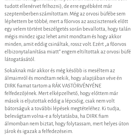
tudott ellenérvet felhozni), de erre egyébként már
szeptemberben számítottam. Még az orvosi büfébe sem
léphettem be többé, mert a főorvos az asszisztensek előtt
egy velem történt beszélgetés során bevallotta, hogy talán
mégis mindez igaz lehet amit mondtam és hogy akkor
minden, amit eddig csináltak, rossz volt. Ezért „a főorvos
elbizonytalanítása miatt” engem eltiltottak az orvosi büfé
látogatásától.
Sokaknak már akkor és még később is meséltem az
álmaimról és mondtam nekik, hogy alapjában véve én
DIRK fiamat tartom a RÁK VASTÖRVÉNYÉNE
felfedezőjének. Mert elképzelhető, hogy előttem már
mások is eljutottak eddig a lépcsőig, csak nem volt
bátorságuk a további lépések megtételéhez. Ki tudja,
belevágtam volna-e a folytatásba, ha DIRK fiam
álmomban nem biztat, hogy folytassam, mert helyes úton
járok és igazak a felfedezéseim.