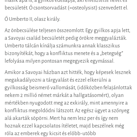
másik apa is, a gyilkos édesapja, aki elvesztette nevét és
becsületét. Ő csontsorvadást (=osteolysist) szenvedett el.
Ő Umberto II, olasz király.
Az önbecsülése teljesen összeomlott. Egy gyilkos apja lett,
a Savoyai család becsületét pedig örökre meggyalázták.
Umberto tálcán kínálja számunkra annak klasszikus
bizonyítékát, hogy a konfliktus menete és a „betegség”
lefolyása milyen pontosan megegyezik egymással.
Amikor a Savoyai házban azt hitték, hogy képesek lesznek
megakadályozni a tárgyalást és ezzel elkerülni a
gyilkosság beismerő vallomását, (időközben felajánlottak
nekem 2 millió német márkát a hallgatásomért), olyan
mértékben nyugodott meg az exkirály, mint amennyire a
konfliktus megoldódni látszott. Az egész ügyet a szőnyeg
alá akarták söpörni. Mert ha nem lesz per és így nem
hoznak ezzel kapcsolatos ítéletet, majd beszélnek még
róla az emberek egy kicsit és előbb-utóbb