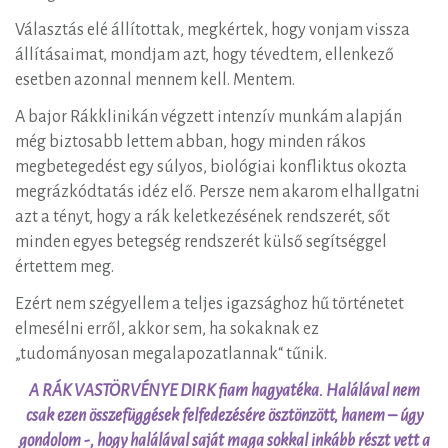
Választás elé állítottak, megkértek, hogy vonjam vissza
állításaimat, mondjam azt, hogy tévedtem, ellenkező
esetben azonnal mennem kell. Mentem.
A bajor Rákklinikán végzett intenzív munkám alapján
még biztosabb lettem abban, hogy minden rákos
megbetegedést egy súlyos, biológiai konfliktus okozta
megrázkódtatás idéz elő. Persze nem akarom elhallgatni
azt a tényt, hogy a rák keletkezésének rendszerét, sőt
minden egyes betegség rendszerét külső segítséggel
értettem meg.
Ezért nem szégyellem a teljes igazsághoz hű történetet
elmesélni erről, akkor sem, ha sokaknak ez
„tudományosan megalapozatlannak“ tűnik.
A RÁK VASTÖRVÉNYE DIRK fiam hagyatéka. Halálával nem
csak ezen összefüggések felfedezésére ösztönzött, hanem – úgy
gondolom -, hogy halálával saját maga sokkal inkább részt vett a