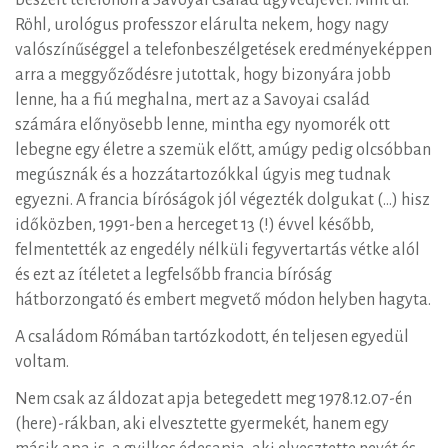
beszélt telefonon a Savoyai család ügyvédjével. Mint dr.
Röhl, urológus professzor elárulta nekem, hogy nagy
valószínűséggel a telefonbeszélgetések eredményeképpen
arra a meggyőződésre jutottak, hogy bizonyára jobb
lenne, ha a fiú meghalna, mert az a Savoyai család
számára előnyösebb lenne, mintha egy nyomorék ott
lebegne egy életre a szemük előtt, amúgy pedig olcsóbban
megúsznák és a hozzátartozókkal úgyis meg tudnak
egyezni. A francia bíróságok jól végezték dolgukat (…) hisz
időközben, 1991-ben a herceget 13 (!) évvel később,
felmentették az engedély nélküli fegyvertartás vétke alól
és ezt az ítéletet a legfelsőbb francia bíróság
hátborzongató és embert megvető módon helyben hagyta.
A családom Rómában tartózkodott, én teljesen egyedül
voltam.
Nem csak az áldozat apja betegedett meg 1978.12.07-én
(here)-rákban, aki elvesztette gyermekét, hanem egy