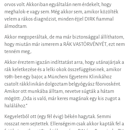
orvos volt. Akkoriban egyáltalán nem érdekelt, hogy
meghalok-e vagy sem. Még akkor sem, amikor közölték
velem a rákos diagnózist, minden éjjel DIRK fiammal
álmodtam.
Akkor megoperáltak, de ma már biztonsággal állíthatom,
hogy miután már ismerem a RÁK VASTÖRVÉNYÉT, ezt nem
tenném meg,.
Akkor éreztem igazán indíttatást arra, hogy utánajárjak a
rák keletkezése és a lelki okok összefüggéseinek, amikor
1981-ben egy bajor, a Müncheni Egyetemi Klinikához
csatolt rákklinikán dolgoztam belgyógyász főorvosként.
Amikor ott munkába álltam, nevetve súgták a hátam
mögött: „Oda is való, már keres magának egy kis zugot a
halálához.“
Kegyeletből ott (egy fél évig) békén hagytak. Semmi
rosszat nem sejtettek. Ellenségeim csak akkor kapták fel a