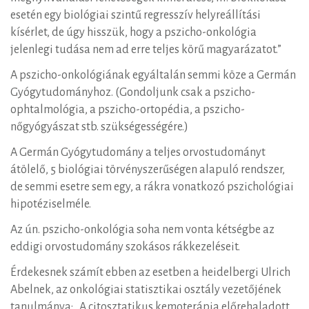
esetén egy biológiai szintű regresszív helyreállítási
kísérlet, de úgy hisszük, hogy a pszicho-onkológia
jelenlegi tudása nem ad erre teljes körű magyarázatot.”
A pszicho-onkológiának egyáltalán semmi köze a Germán
Gyógytudományhoz. (Gondoljunk csak a pszicho-
ophtalmológia, a pszicho-ortopédia, a pszicho-
nőgyógyászat stb. szükségességére.)
A Germán Gyógytudomány a teljes orvostudományt
átölelő, 5 biológiai törvényszerűségen alapuló rendszer,
de semmi esetre sem egy, a rákra vonatkozó pszichológiai
hipotéziselméle.
Az ún. pszicho-onkológia soha nem vonta kétségbe az
eddigi orvostudomány szokásos rákkezeléseit.
Érdekesnek számít ebben az esetben a heidelbergi Ulrich
Abelnek, az onkológiai statisztikai osztály vezetőjének
tanulmánya: „A citosztatikus kemoterápia előrehaladott