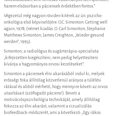
hanem elsősorban a páciensek érdekében fontos.”
Végezetül még nagyon röviden kitérek az ún. pszicho-
onkológia első képviselőjére: O.C. Simonton: Getting well
again, 1978; (német kiadás: O. Carl Simonton, Stephanie
Matthews Simonton, James Creighton, „Wieder gesund
werden”, 1993).
Simonton, a radiológus és sugárterápia-specialista
„kifejezetten kiegészíteni, nem pedig helyettesíteni
kívánja a hagyományos orvosi kezeléseket”.
Simonton a páciensek élni akarásából indul ki, melyek
erősségi foka állítólag közvetlenül arányos a túlélési
rátával és abból mérhető, hogy mennyire követi az orvos
utasításait (szófogadó páciens!). Beveti a
motivációspszichológia technikáját, amely állítólag
fokozza az élni akarást, valamint a vizualizálás
biofeedback-módszerét, ami a következő: „Egy rákos