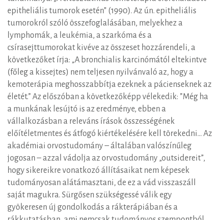
epitheliális tumorok esetén” (1990). Az ún. epitheliális
tumorokról szóló összefoglalásában, melyekhez a
lymphomák, a leukémia, a szarkóma és a
csírasejttumorokat kivéve az összeset hozzárendeli, a
következőket írja: „A bronchialis karcinómától eltekintve
(főleg a kissejtes) nem teljesen nyilvánvaló az, hogy a
kemoterápia meghosszabbítja ezeknek a pácienseknek az
életét.” Az előszóban a következőképp vélekedik: ”Még ha
a munkának lesújtó is az eredménye, ebben a
vállalkozásban a releváns írások összességének
előítéletmentes és átfogó kiértékelésére kell törekedni… Az
akadémiai orvostudomány – általában valószínűleg
jogosan – azzal vádolja az orvostudomány „outsidereit”,
hogy sikereikre vonatkozó állításaikat nem képesek
tudományosan alátámasztani, de ez a vád visszaszáll
saját magukra. Sürgősen szükségessé válik egy
gyökeresen új gondolkodás a rákterápiában és a
rákkutatásban, ami nemcsak tudományos szempontból,