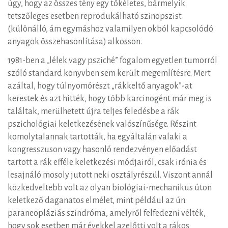
úgy, hogy az összes tény egy tökéletes, bármelyik
tetszőleges esetben reprodukálható szinopszist
(különálló, ám egymáshoz valamilyen okból kapcsolódó
anyagok összehasonlítása) alkosson.
1981-ben a „lélek vagy psziché” fogalom egyetlen tumorról
szóló standard könyvben sem került megemlítésre. Mert
azáltal, hogy túlnyomórészt „rákkeltő anyagok”-at
kerestek és azt hitték, hogy több karcinogént már meg is
találtak, merülhetett újra teljes feledésbe a rák
pszichológiai keletkezésének valószínűsége. Részint
komolytalannak tartották, ha egyáltalán valaki a
kongresszuson vagy hasonló rendezvényen előadást
tartott a rák efféle keletkezési módjairól, csak irónia és
lesajnáló mosoly jutott neki osztályrészül. Viszont annál
közkedveltebb volt az olyan biológiai-mechanikus úton
keletkező daganatos elmélet, mint például az ún.
paraneopláziás szindróma, amelyről felfedezni vélték,
hogy sok esetben már évekkel azelőtti volt a rákos