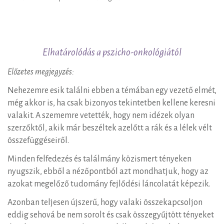
Elhatárolódás
Elhatárolódás a pszicho-onkológiától
a
Előzetes megjegyzés:
pszicho-
Nehezemre esik találni ebben a témában egy vezető elmét,
még akkor is, ha csak bizonyos tekintetben kellene keresni
onkológiától
valakit. A szememre vetették, hogy nem idézek olyan
szerzőktől, akik már beszéltek azelőtt a rák és a lélek vélt
összefüggéseiről.
Minden felfedezés és találmány közismert tényeken
nyugszik, ebből a nézőpontból azt mondhatjuk, hogy az
azokat megelőző tudomány fejlődési láncolatát képezik.
Azonban teljesen újszerű, hogy valaki összekapcsoljon
eddig sehová be nem sorolt és csak összegyűjtött tényeket