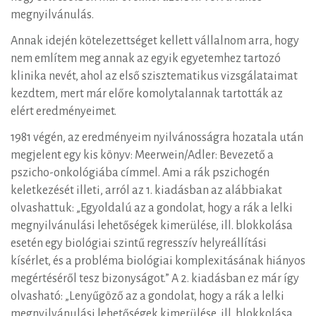
megnyilvánulás.
Annak idején kötelezettséget kellett vállalnom arra, hogy
nem említem meg annak az egyik egyetemhez tartozó
klinika nevét, ahol az első szisztematikus vizsgálataimat
kezdtem, mert már előre komolytalannak tartották az
elért eredményeimet.
1981 végén, az eredményeim nyilvánosságra hozatala után
megjelent egy kis könyv: Meerwein/Adler: Bevezető a
pszicho-onkológiába címmel. Ami a rák pszichogén
keletkezését illeti, arról az 1. kiadásban az alábbiakat
olvashattuk: „Egyoldalú az a gondolat, hogy a rák a lelki
megnyilvánulási lehetőségek kimerülése, ill. blokkolása
esetén egy biológiai szintű regresszív helyreállítási
kísérlet, és a probléma biológiai komplexitásának hiányos
megértéséről tesz bizonyságot.” A 2. kiadásban ez már így
olvasható: „Lenyűgöző az a gondolat, hogy a rák a lelki
megnyilvánulási lehetőségek kimerülése, ill. blokkolása