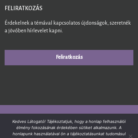
FELIRATKOZÁS
Érdekelnek a témával kapcsolatos újdonságok, szeretnék
a jövőben hírlevelet kapni.
Feliratkozás
© 2026
GermánGyógytudomány
. All Rights Reserved.
Kedves Látogató! Tájékoztatjuk, hogy a honlap felhasználói
élmény fokozásának érdekében sütiket alkalmazunk. A
germangyogytudomany.hu
|
+36-20-915-4715
|
honlapunk használatával ön a tájékoztatásunkat tudomásul