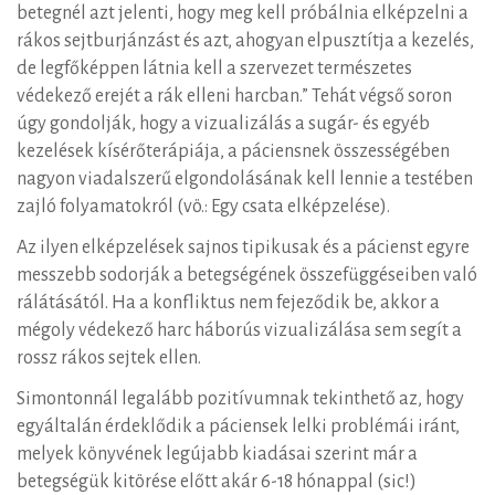
betegnél azt jelenti, hogy meg kell próbálnia elképzelni a
rákos sejtburjánzást és azt, ahogyan elpusztítja a kezelés,
de legfőképpen látnia kell a szervezet természetes
védekező erejét a rák elleni harcban.” Tehát végső soron
úgy gondolják, hogy a vizualizálás a sugár- és egyéb
kezelések kísérőterápiája, a páciensnek összességében
nagyon viadalszerű elgondolásának kell lennie a testében
zajló folyamatokról (vö.: Egy csata elképzelése).
Az ilyen elképzelések sajnos tipikusak és a pácienst egyre
messzebb sodorják a betegségének összefüggéseiben való
rálátásától. Ha a konfliktus nem fejeződik be, akkor a
mégoly védekező harc háborús vizualizálása sem segít a
rossz rákos sejtek ellen.
Simontonnál legalább pozitívumnak tekinthető az, hogy
egyáltalán érdeklődik a páciensek lelki problémái iránt,
melyek könyvének legújabb kiadásai szerint már a
betegségük kitörése előtt akár 6-18 hónappal (sic!)