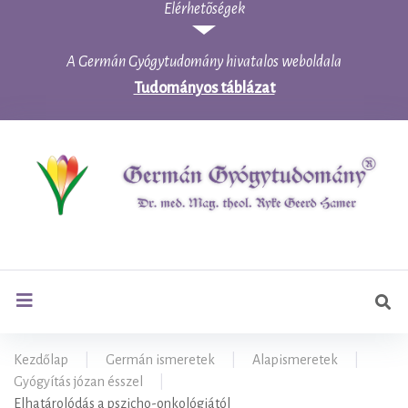
Elérhetõségek
Skip
to
content
A Germán Gyógytudomány hivatalos weboldala
Tudományos táblázat
Ker
search
Kezdőlap
|
Germán ismeretek
|
Alapismeretek
|
Gyógyítás józan ésszel
|
Elhatárolódás a pszicho-onkológiától