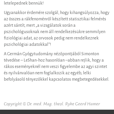
letelepednek bennük!
Ugyanakkor érdemére szolgál, hogy kihangsúlyozza, hogy
az összes a rákfenoménről készített statisztikai felmérés
azért sántít, mert „a vizsgálatok során a
pszichológusoknak nem áll rendelkezésükre semmilyen
fiziológiai adat, az orvosok pedig nem rendelkeznek
pszichológiai adatokkal”!
A Germán Gyógytudomány nézőpontjából Simonton
tévedése – LeShan-hoz hasonlóan –abban rejlik, hogy a
rákos eseményeknél nem veszi figyelembe az agyi szintet
és nyilvánvalóan nem foglalkozik az egyéb, lelki
befolyásoló tényezőkkel kapcsolatos megbetegedésekkel.
Copyright © Dr. med. Mag. theol. Ryke Geerd Hamer