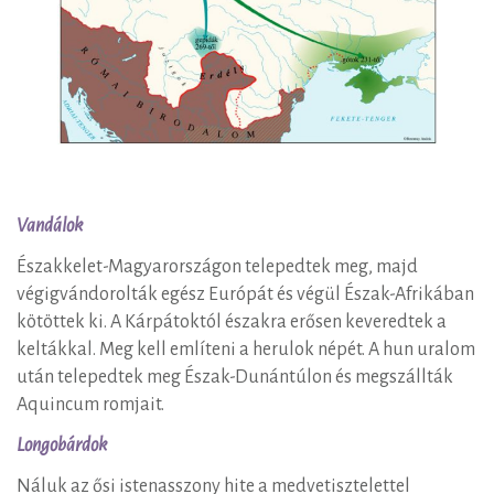
Vandálok
Északkelet-Magyarországon telepedtek meg, majd
végigvándorolták egész Európát és végül Észak-Afrikában
kötöttek ki. A Kárpátoktól északra erősen keveredtek a
keltákkal. Meg kell említeni a herulok népét. A hun uralom
után telepedtek meg Észak-Dunántúlon és megszállták
Aquincum romjait.
Longobárdok
Náluk az ősi istenasszony hite a medvetisztelettel