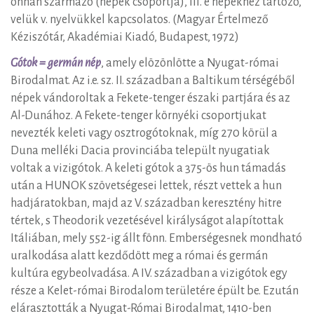
onnan származó (népek csoportja), ill. e népekhez tartozó,
velük v. nyelvükkel kapcsolatos. (Magyar Értelmező
Kéziszótár, Akadémiai Kiadó, Budapest, 1972)
Gótok = germán nép
, amely elözönlötte a Nyugat-római
Birodalmat. Az i.e. sz. II. században a Baltikum térségéből
népek vándoroltak a Fekete-tenger északi partjára és az
Al-Dunához. A Fekete-tenger környéki csoportjukat
nevezték keleti vagy osztrogótoknak, míg 270 körül a
Duna melléki Dacia provinciába települt nyugatiak
voltak a vizigótok. A keleti gótok a 375-ös hun támadás
után a HUNOK szövetségesei lettek, részt vettek a hun
hadjáratokban, majd az V. században keresztény hitre
tértek, s Theodorik vezetésével királyságot alapítottak
Itáliában, mely 552-ig állt fönn. Emberségesnek mondható
uralkodása alatt kezdődött meg a római és germán
kultúra egybeolvadása. A IV. században a vizigótok egy
része a Kelet-római Birodalom területére épült be. Ezután
elárasztották a Nyugat-Római Birodalmat, 1410-ben