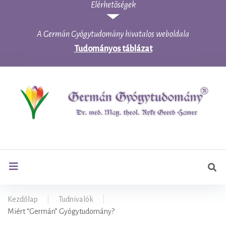
Elérhetõségek
Skip
to
content
A Germán Gyógytudomány hivatalos weboldala
Tudományos táblázat
Ker
search
Kezdőlap
|
Tudnivalók
|
Miért “Germán” Gyógytudomány?