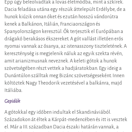
Épp úgy beleolvadtak a lovas életmódba, mint a szkírek.
Dacia feladása utána egy részük áttelepült Erdélybe, de a
hunok kiűzik onnan őket és ezután hosszú vándorútra
kenek a Balkánon, Itálián, Franciaországon és
Spanyolországon keresztül. Ők terjesztik el Európában a
drágakő berakásos ékszereket. A gót vallást illetően erős
nyomai vannak az ősanya, az istenasszony tiszteletének. A
kereszténység is megjelenik náluk az egyik szekta révén,
amit arianizmusnak neveznek. A keleti gótok a hunok
szövetségében részt vettek a hadjáratokban. Egy ideig a
Dunántúlon szálltak meg Bizánc szövetségeseként. Innen
költöztek Nagy Theodorik vezetésével a balkánra, majd
Itáliába.
Gepidák
A gótokkal egy időben indultak el Skandináviából.
Századokon át éltek a Kárpát-medencében és itt is vesztek
el. Már a III. században Dacia északi határán vannak, a