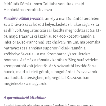
feldúlták Rómát. Innen Galliába vonultak, majd
Hispániába szorultak vissza.
Pannónia: Római provincia
, amely a mai Dunántúl területén
és a Dráva-Száva között helyezkedett el, lakossága kelta
és illír volt. Augustus császár kezdte meghódítását (i.e. 12-
9), majd Traianus császár i.u. 103-106 között Pannónia
inferior (Alsó-Pannónia), székhelye Sirmium, ma Sremska
Mitravice) és Pannónia superior (Felső-Pannónia,
székhelye Savaria – a mai Szombathely) területekre
bontotta. A térség a rómaiak korában főleg határvédelmi
szempontból volt jelentős. Az V. századtól kezdődően a
hunok, majd a keleti gótok, a longobárdok és az avarok
uralkodtak a térségben, míg végül a IX. században
megérkeztek a magyarok.
A germánokról általában