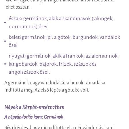
Nyelvi jegyek alapján a germánokat három csoportra
lehet osztani:
északi germánok, akik a skandinávok (vikingek,
normannok) ősei
keleti germánok, pl. a gótok, burgundok, vandálok
ősei
nyugati germánok, akik a frankok, az alemannok,
langobardok, bajorok, frízek, szászok és
angolszászok ősei.
A germánok nagy vándorlását a hunok támadása
indította meg. Az első lépés a gótoké volt.
Népek a Kárpát-medencében
A népvándorlás kora: Germánok
Régi kérdés, hogy mi indította el a népvándorlást, ami