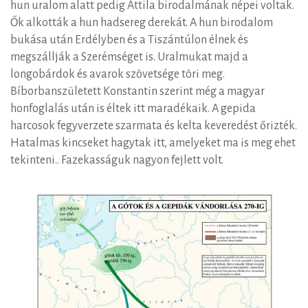
hun uralom alatt pedig Attila birodalmának népei voltak.
Ők alkották a hun hadsereg derekát. A hun birodalom
bukása után Erdélyben és a Tiszántúlon élnek és
megszállják a Szerémséget is. Uralmukat majd a
longobárdok és avarok szövetsége töri meg.
Bíborbanszületett Konstantin szerint még a magyar
honfoglalás után is éltek itt maradékaik. A gepida
harcosok fegyverzete szarmata és kelta keveredést őrizték.
Hatalmas kincseket hagytak itt, amelyeket ma is meg ehet
tekinteni.. Fazekasságuk nagyon fejlett volt.