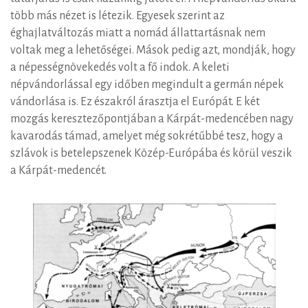
több más nézet is létezik. Egyesek szerint az
éghajlatváltozás miatt a nomád állattartásnak nem
voltak meg a lehetőségei. Mások pedig azt, mondják, hogy
a népességnövekedés volt a fő indok. A keleti
népvándorlással egy időben megindult a germán népek
vándorlása is. Ez északról árasztja el Európát. E két
mozgás keresztezőpontjában a Kárpát-medencében nagy
kavarodás támad, amelyet még sokrétűbbé tesz, hogy a
szlávok is betelepszenek Közép-Európába és körül veszik
a Kárpát-medencét.