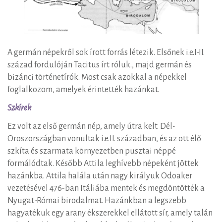
A germán népekről sok írott forrás létezik. Elsőnek i.e.I-II.
század fordulóján Tacitus írt róluk., majd germán és
bizánci történetírók. Most csak azokkal a népekkel
foglalkozom, amelyek érintették hazánkat.
Szkírek
Ez volt az első germán nép, amely útra kelt. Dél-
Oroszországban vonultak i.e.II. században, és az ott élő
szkíta és szarmata környezetben pusztai néppé
formálódtak. Később Attila leghívebb népeként jöttek
hazánkba. Attila halála után nagy királyuk Odoaker
vezetésével 476-ban Itáliába mentek és megdöntötték a
Nyugat-Római birodalmat. Hazánkban a legszebb
hagyatékuk egy arany ékszerekkel ellátott sír, amely talán