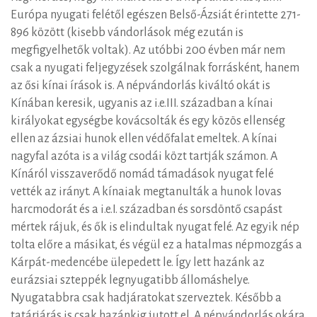
Európa nyugati felétől egészen Belső-Ázsiát érintette 271-
896 között (kisebb vándorlások még ezután is
megfigyelhetők voltak). Az utóbbi 200 évben már nem
csak a nyugati feljegyzések szolgálnak forrásként, hanem
az ősi kínai írások is. A népvándorlás kiváltó okát is
Kínában keresik, ugyanis az i.e.III. században a kínai
királyokat egységbe kovácsolták és egy közös ellenség
ellen az ázsiai hunok ellen védőfalat emeltek. A kínai
nagyfal azóta is a világ csodái közt tartják számon. A
Kínáról visszaverődő nomád támadások nyugat felé
vették az irányt. A kínaiak megtanulták a hunok lovas
harcmodorát és a i.e.I. században és sorsdöntő csapást
mértek rájuk, és ők is elindultak nyugat felé. Az egyik nép
tolta előre a másikat, és végül ez a hatalmas népmozgás a
Kárpát-medencébe ülepedett le. Így lett hazánk az
eurázsiai szteppék legnyugatibb állomáshelye.
Nyugatabbra csak hadjáratokat szerveztek. Később a
tatárjárás is csak hazánkig jutott el. A népvándorlás okára