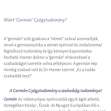
Miért
Miért “Germán” Gyógytudomány?
“Germán”
Gyógytudomány?
A “germán” szót gyakran a “német” szóval azonosítják,
mivel a germanisztika a német nyelvvel és irodalommal
foglalkozó tudomány és így könnyen kapcsolatba
hozható. Hamer doktor a “germán” elnevezéssel a
szabadságot szerette volna jelképezni. A germán nép
mindig szabad volt és Dr. Hamer szerint: „Ez a tudás
szabaddá tesz!”
A Germán Gyógytudomány a szabadság tudománya!
Germán
: Az indoeurópai nyelvcsalád egyik ágát alkotó,
tömegében Közép-, Észak- és Nyugat-Európában élő v.