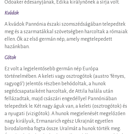
Odoaker édesanyjának, Edika királynőnek a sírja volt.
Kvádok
A kvádok Pannónia északi szomszédságában telepedtek
meg és a szarmatákkal szövetségben harcoltak a rómaiak
ellen. Ők az első germán nép, amely megtelepedett
hazánkban.
Gótok
Ez volt a legjelentősebb germán nép Európa
történelmében. A keleti vagy osztrogótok (austro ‘fényes,
ragyogó’) jelentős részben behódoltak, a hunok
segédcsapataiként harcoltak, de Attila halála után
fellázadtak, majd császári engedéllyel Pannóniában
telepedtek le. Két nagy águk van, a keleti (osztrogótok) és
a nyugati (vizigótok). A hunok megjelenését megelőzően
nagy királyuk, Ermanarich egész Ukrajnát egyetlen
birodalomba fogta össze. Uralmát a hunok törték meg.