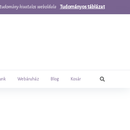
udomány hivatalos weboldala
Tudományos táblázat
Keresés:
unk
Webáruház
Blog
Kosár
search