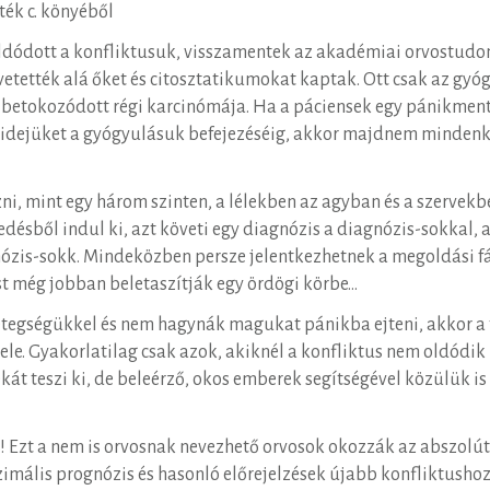
ék c. könyéből
ldódott a konfliktusuk, visszamentek az akadémiai orvostudo
etették alá őket és citosztatikumokat kaptak. Ott csak az gyó
lt, betokozódott régi karcinómája. Ha a páciensek egy pánikme
ási idejüket a gyógyulásuk befejezéséig, akkor majdnem minden
zni, mint egy három szinten, a lélekben az agyban és a szerve
edésből indul ki, azt követi egy diagnózis a diagnózis-sokkal
gnózis-sokk. Mindeközben persze jelentkezhetnek a megoldási f
st még jobban beletaszítják egy ördögi körbe…
egségükkel és nem hagynák magukat pánikba ejteni, akkor a t
le. Gyakorlatilag csak azok, akiknél a konfliktus nem oldódik
kát teszi ki, de beleérző, okos emberek segítségével közülük i
! Ezt a nem is orvosnak nevezhető orvosok okozzák az abszolút
zimális prognózis és hasonló előrejelzések újabb konfliktusho