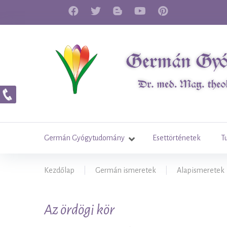
Skip
to
Bejelentkezés
Regisztráció
Facebook
Twitter
Blog
Youtube
Printerest
content
Germán Gyógytudomány
Esettörténetek
T
Kezdőlap
|
Germán ismeretek
|
Alapismeretek
Az
Az ördögi kör