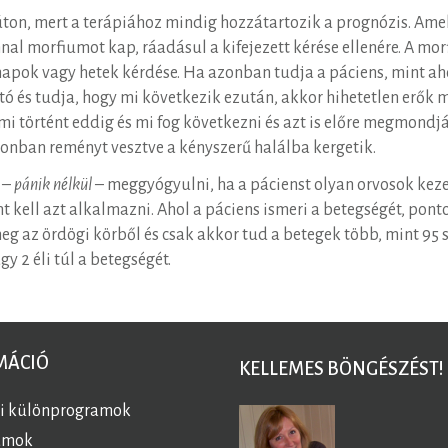
e úton, mert a terápiához mindig hozzátartozik a prognózis. A
al morfiumot kap, ráadásul a kifejezett kérése ellenére. A mo
k napok vagy hetek kérdése. Ha azonban tudja a páciens, mint a
tó és tudja, hogy mi következik ezután, akkor hihetetlen erők 
 történt eddig és mi fog következni és azt is előre megmondjá
nban reményt vesztve a kényszerű halálba kergetik.
 –
pánik nélkül
– meggyógyulni, ha a pácienst olyan orvosok keze
 kell azt alkalmazni. Ahol a páciens ismeri a betegségét, pont
eg az ördögi körből és csak akkor tud a betegek több, mint 95
y 2 éli túl a betegségét.
MÁCIÓ
KELLEMES BÖNGÉSZÉST!
ai különprogramok
amok