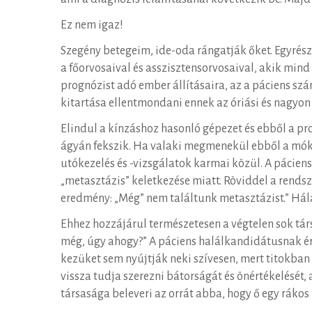
Ez nem igaz!
Szegény betegeim, ide-oda rángatják őket. Egyré
a főorvosaival és asszisztensorvosaival, akik mind
prognózist adó ember állításaira, az a páciens szám
kitartása ellentmondani ennek az óriási és nagyon k
Elindul a kínzáshoz hasonló gépezet és ebből a
ágyán fekszik. Ha valaki megmenekül ebből a mók
utókezelés és -vizsgálatok karmai közül. A pácien
„metasztázis” keletkezése miatt. Röviddel a rendsz
eredmény: „Még” nem találtunk metasztázist.” Hál
Ehhez hozzájárul természetesen a végtelen sok tár
még, úgy ahogy?” A páciens halálkandidátusnak ér
kezüket sem nyújtják neki szívesen, mert titokban a
vissza tudja szerezni bátorságát és önértékelésé
társasága beleveri az orrát abba, hogy ő egy rákos