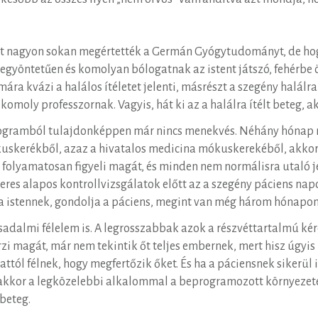
szt nagyon sokan megértették a Germán Gyógytudományt, de ho
 egyöntetűen és komolyan bólogatnak az istent játszó, fehérbe ö
ára kvázi a halálos ítéletet jelenti, másrészt a szegény halálraí
omoly professzornak. Vagyis, hát ki az a halálra ítélt beteg, ak
 programból tulajdonképpen már nincs menekvés. Néhány hónap
uskerékből, azaz a hivatalos medicina mókuskerekéből, akkor
s folyamatosan figyeli magát, és minden nem normálisra utaló 
eres alapos kontrollvizsgálatok előtt az a szegény páciens napo
a istennek, gondolja a páciens, megint van még három hónapo
sadalmi félelem is. A legrosszabbak azok a részvéttartalmú ké
zi magát, már nem tekintik őt teljes embernek, mert hisz úgyi
ttól félnek, hogy megfertőzik őket. És ha a páciensnek sikerül i
t, akkor a legközelebbi alkalommal a beprogramozott környeze
 beteg.