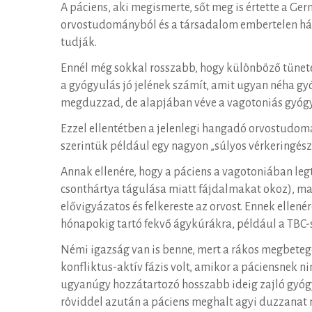
A páciens, aki megismerte, sőt meg is értette a 
orvostudományból és a társadalom embertelen hát
tudják.
Ennél még sokkal rosszabb, hogy különböző tüne
a gyógyulás jó jelének számít, amit ugyan néha gy
megduzzad, de alapjában véve a vagotoniás gyógy
Ezzel ellentétben a jelenlegi hangadó orvostudom
szerintük például egy nagyon „súlyos vérkeringészav
Annak ellenére, hogy a páciens a vagotoniában legt
csonthártya tágulása miatt fájdalmakat okoz), m
elővigyázatos és felkereste az orvost. Ennek elle
hónapokig tartó fekvő ágykúrákra, például a TBC-
Némi igazság van is benne, mert a rákos megbete
konfliktus-aktív fázis volt, amikor a páciensnek n
ugyanúgy hozzátartozó hosszabb ideig zajló gyógyu
röviddel azután a páciens meghalt agyi duzzanat 