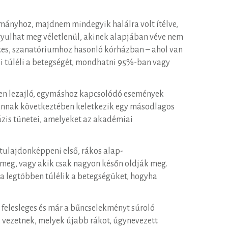
mányhoz, majdnem mindegyik halálra volt ítélve,
gyulhat meg véletlenül, akinek alapjában véve nem
ntes, szanatóriumhoz hasonló kórházban – ahol van
ki túléli a betegségét, mondhatni 95%-ban vagy
kben lezajló, egymáshoz kapcsolódó események
, annak következtében keletkezik egy másodlagos
ázis tünetei, amelyeket az akadémiai
ulajdonképpeni első, rákos alap-
 meg, vagy akik csak nagyon későn oldják meg.
s a legtöbben túlélik a betegségüket, hogyha
 felesleges és már a bűncselekményt súroló
z vezetnek, melyek újabb rákot, úgynevezett