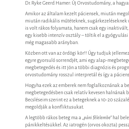
ördögi
Dr. Ryke Geerd Hamer: Új Orvostudomány, a hagyat
Amikor az általam kezelt páciensek, miután mego
kör
miután radikális műtéteknek, sugárkezeléseknek v
is volt rákos folyamata, hanem csak egy inaktivá
egy kisebb intenzív osztály – töltik el a gyógyul
még magasabb arányban.
Közben ott van az ördögi kör!! Úgy tudjuk jelleme
egyre gyorsuló sorrendjét, ami egy alap-megbeteg
megbetegedés és itt jön a többi diagnózis és pro
orvostudomány rosszul interpretál és így a pácien
Hogyha ezek az emberek nem foglalkoznának a bet
megbetegedésben csak relatív kevesen halnának be
Becsléseim szerint ez a betegeknek a 10-20 százalé
megoldják a konfliktusukat.
A legtöbb rákos beteg ma a „
páni félelembe”
hal bele
pánikkeltésükkel. Az iatrogén (orvos okozta) pess