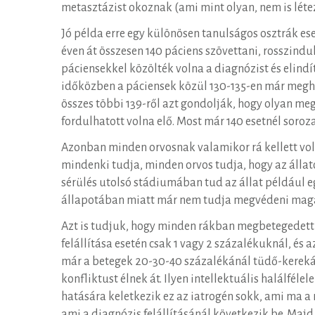
metasztázist okoznak (ami mint olyan, nem is létez
Jó példa erre egy különösen tanulságos osztrák eset
éven át összesen 140 páciens szövettani, rosszind
páciensekkel közölték volna a diagnózist és elindí
időközben a páciensek közül 130-135-en már meghal
összes többi 139-ről azt gondolják, hogy olyan meg
fordulhatott volna elő. Most már 140 esetnél soroz
Azonban minden orvosnak valamikor rá kellett vol
mindenki tudja, minden orvos tudja, hogy az állato
sérülés utolsó stádiumában tud az állat például e
állapotában miatt már nem tudja megvédeni magá
Azt is tudjuk, hogy minden rákban megbetegedett p
felállítása esetén csak 1 vagy 2 százalékuknál, és
már a betegek 20-30-40 százalékánál tüdő-kerekárn
konfliktust élnek át. Ilyen intellektuális halálfé
hatására keletkezik ez az iatrogén sokk, ami ma a
ami a diagnózis felállításánál következik be. Majd