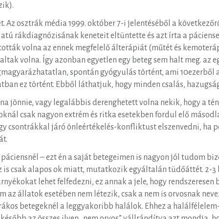
ik).
. Az osztrák média 1999. október 7-i jelentéséből a következőrő
ulatú rákdiagnózisának keneteit eltüntette és azt írta a pácie
tották volna az ennek megfelelő álterápiát (műtét és kemoterápi
tak volna. Így azonban egyetlen egy beteg sem halt meg. az egy
magyarázhatatlan, spontán gyógyulás történt, ami 10ezerből a j
atban ez történt. Ebből láthatjuk, hogy minden csalás, hazugság
na jönnie, vagy legalábbis derenghetett volna nekik, hogy a 
knál csak nagyon extrém és ritka esetekben fordul elő másodlag
gy csontrákkal járó önleértékelés-konfliktust elszenvedni, ha 
t.
áciensnél – ezt én a saját betegeimen is nagyon jól tudom bi
 az is csak alapos ok miatt, mutatkozik egyáltalán tüdőáttét. 
yékokat lehet felfedezni, ez annak a jele, hogy rendszeresen b
lelem az állatok esetében nem létezik, csak a nem is orvosnak 
 rákos betegeknél a leggyakoribb halálok. Ehhez a halálfélel
 később az összes ilyen „nem orvos” vállrándítva azt mondja, hog