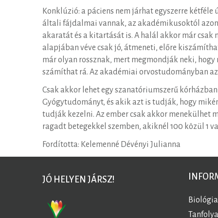
Konklúzió: a páciens nem járhat egyszerre kétfél
általi fájdalmai vannak, az akadémikusoktól azonn
akaratát és a kitartását is. A halál akkor már csa
alapjában véve csak jó, átmeneti, előre kiszámítha
már olyan rossznak, mert megmondják neki, hogy mi
számíthat rá. Az akadémiai orvostudományban azo
Csak akkor lehet egy szanatóriumszerű kórházban
Gyógytudományt, és akik azt is tudják, hogy miként
tudják kezelni. Az ember csak akkor menekülhet m
ragadt betegekkel szemben, akiknél 100 közül 1 vag
Fordította: Kelemenné Dévényi Julianna
INFOR
JÓ HELYEN JÁRSZ!
Biológi
Tanfoly