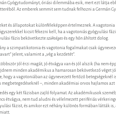
Germán Gyógytudományt, óriási dilemmába esik, mert ezt látja
teréből. Az emberek semmit sem tudnak felhozni a Germán Gy
teket és állapotokat különféleképpen értelmeznek. A vagoton
ógyszerekkel kicsit fékezni kell, ha a vagotoniás gyógyulási f
ulási fázis bekövetkezte
szükséges
és egy hőn áhított dolog.
ány a szimpatikotonia és vagotonia fogalmakat csak úgynevezet
art” jelent, valamint a „vég a kezdetét”.
öbbször jól érzi magát, jó étvágya van és jól alszik (ha nem é
ajdnem minden akadémikus a hamarosan bekövetkező véget jósol
nére, hogy a vagotoniában az úgynevezett fertőző betegségeknél
s megbetegedéseknél –, minden akadémiai orvos hajlamos azt m
gedés egy két fázisban zajló folyamat. Az akadémikusok szemé
incs étvágya, nem tud aludni és vélelmezett perifériás vérkerin
lási fázist, és amikor ezt néhány különös formában látták is, 
miatt.