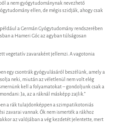
 ebből a nem gyógytudománynak nevezhető
ógytudomány ellen, de mégis szidják, ahogy csak
ia például a Germán Gyógytudomány rendszerében
ázisban a Hameri Góc az agyban túlságosan
t vegetatív zavaraként jellemzi. A vagotonia
ppen egy csontrák gyógyulásáról beszélünk, amely a
ja neki, miután az véletlenül nem volt elég
 ismernünk kell a folyamatokat – gondoljunk csak a
ondani: Ja, az a ráknál másképp zajlik.”
ben a rák tulajdonképpen a szimpatikotoniás
gési zavarai vannak. Ők nem ismerték a rákhoz
akkor az valójában a vég kezdetét jelentette, mert