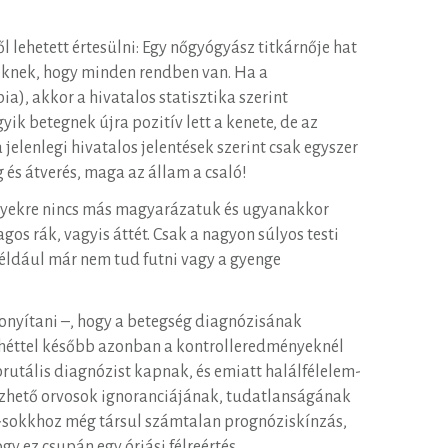
l lehetett értesülni: Egy nőgyógyász titkárnője hat
nseknek, hogy minden rendben van. Ha a
a), akkor a hivatalos statisztika szerint
ik betegnek újra pozitív lett a kenete, de az
elenlegi hivatalos jelentések szerint csak egyszer
 és átverés, maga az állam a csaló!
tényekre nincs más magyarázatuk és ugyanakkor
os rák, vagyis áttét. Csak a nagyon súlyos testi
például már nem tud futni vagy a gyenge
zonyítani –, hogy a betegség diagnózisának
2-3 héttel később azonban a kontrolleredményeknél
rutális diagnózist kapnak, és emiatt halálfélelem-
nevezhető orvosok ignoranciájának, tudatlanságának
em-sokkhoz még társul számtalan prognóziskínzás,
y ez csupán egy óriási félreértés.