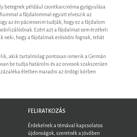
mely betegnek például csontkarcinóma gyógyulása
rfiummal a fájdalommal együtt elveszik az
hogy az én pácienseim tudják, hogy ez a fájdalom
mobilizálódnak. Ezért azt a fájdalmat sem érzékeli
k neki, hogy a fájdalmak erősödni fognak, tehát
lik, akik tartalmilag pontosan ismerik a Germán
osan be tudja határolni és az orvosok szakszerűen
 százaléka életben maradni az ördögi körben
FELIRATKOZÁS
Érdekelnek a témával kapcsolatos
újdonságok, szeretnék a jövőben