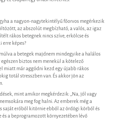
gyha a nagyon-nagytekintélyű főorvos megérkezik
ltözött, az abszolút megbízható, a valós, az igaz
télt rákos betegnek nincs szíve, erkölcse és
i erre képes?
 múlva a betegek majdnem mindegyike a halálos
 egészen biztos nem menekül a kötelező
jel miatt már aggódni kezd egy újabb rákos
kig totál stresszben van. És akkor jön az
m.
rdések, mint amikor megkérdezik: „Na, jól vagy
s nemsokára meg fog halni. Az emberek még a
s saját erőből kitörnie ebből az ördögi körből és
te és a beprogramozott környezetében lévő