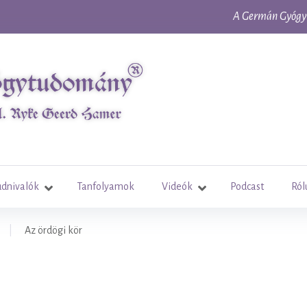
A Germán Gyógyt
udnivalók
Tanfolyamok
Videók
Podcast
Ról
|
Az ördögi kör