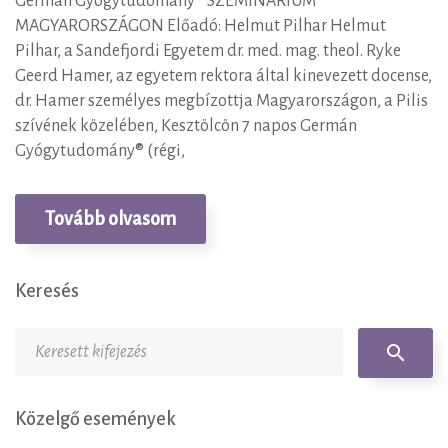
Germán Gyógytudomány® SZEMINÁRIUM
MAGYARORSZÁGON Előadó: Helmut Pilhar Helmut
Pilhar, a Sandefjordi Egyetem dr. med. mag. theol. Ryke
Geerd Hamer, az egyetem rektora által kinevezett docense,
dr. Hamer személyes megbízottja Magyarországon, a Pilis
szívének közelében, Kesztölcön 7 napos Germán
Gyógytudomány® (régi,
Tovább olvasom
Keresés
Keresés:
search
Közelgő események