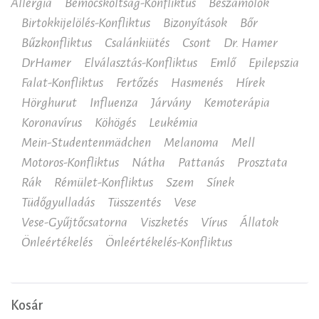
Allergia
Bemocskoltság-Konfliktus
Beszámolók
Birtokkijelölés-Konfliktus
Bizonyítások
Bőr
Bűzkonfliktus
Csalánkiütés
Csont
Dr. Hamer
DrHamer
Elválasztás-Konfliktus
Emlő
Epilepszia
Falat-Konfliktus
Fertőzés
Hasmenés
Hírek
Hörghurut
Influenza
Járvány
Kemoterápia
Koronavírus
Köhögés
Leukémia
Mein-Studentenmädchen
Melanoma
Mell
Motoros-Konfliktus
Nátha
Pattanás
Prosztata
Rák
Rémület-Konfliktus
Szem
Sínek
Tüdőgyulladás
Tüsszentés
Vese
Vese-Gyűjtőcsatorna
Viszketés
Vírus
Állatok
Önleértékelés
Önleértékelés-Konfliktus
Kosár