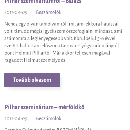
Pilhar szemináriumról – Balázs
2011-04-09
Beszámolók
Nehéz egy olyan tanfolyamról írni, ami ekkora hatással
volt rám, de mégis igyekszem összefoglalni mindazt, ami
számomra a leglényegesebb volt. Körülbelül 5-6 évvel
ezelőtt hallottam először a Germán Gyógytudományról
pont Helmut Pilhartól. Már akkor teljesen magával
ragadott Helmut személye és
Tovább olvasom
Pilhar szeminárium – mérföldkő
2011-04-09
Beszámolók