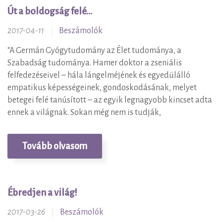
Út a boldogság felé…
2017-04-11
Beszámolók
“A Germán Gyógytudomány az Élet tudománya, a
Szabadság tudománya. Hamer doktor a zseniális
felfedezéseivel – hála lángelméjének és egyedülálló
empatikus képességeinek, gondoskodásának, melyet
betegei felé tanúsított – az egyik legnagyobb kincset adta
ennek a világnak. Sokan még nem is tudják,
Tovább olvasom
Ébredjen a világ!
2017-03-26
Beszámolók