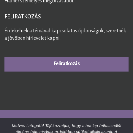
Hamer személyes megbízásából.
FELIRATKOZÁS
Érdekelnek a témával kapcsolatos újdonságok, szeretnék
a jövőben hírlevelet kapni.
Feliratkozás
© 2026
GermánGyógytudomány
. All Rights Reserved.
Kedves Látogató! Tájékoztatjuk, hogy a honlap felhasználói
élmény fokozásának érdekében sütiket alkalmazunk. A