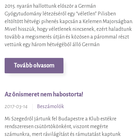
2015. nyarán hallottunk először a Germán
Gyógytudomány létezéséről egy “véletlen” Pilisben
eltöltött hétvégi pihenés kapcsán a Kelemen Majorságban.
Mivel hisszük, hogy véletlenek nincsenek, ezért haladtunk
tovább a megismerés útján és közösen a párommal részt
vettünk egy három hétvégéből álló Germán
Tovább olvasom
Az önismeret nem habostorta!
2017-03-14
Beszámolók
Mi Szegedről jártunk fel Budapestre a Klub estékre
rendszeresen csütörtökönként, viszont megérte
számunkra, mert rávilágítást és rámutatást kaptunk