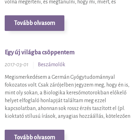
volna megérteni, és megtanulni, hogy mi, miért, és
Tovább olvasom
Egy új világba csöppentem
2017-03-01
Beszámolók
Megismerkedésem a Germán Gyógytudománnyal
fokozatos volt. Csak zárójelben jegyzem meg, hogy én is,
mint oly sokan, a Biologika keresőmotorokban előkelő
helyet elfoglaló honlapját találtam meg ezzel
kapcsolatban, ahonnan sok rossz érzés taszított el (pl.
kioktató stílusú írások, anyagias hozzáállás, kötelezően
Tovább olvasom