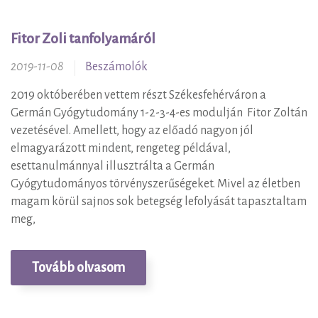
Szemináriumi
Fitor Zoli tanfolyamáról
beszámolók
2019-11-08
Beszámolók
2019 októberében vettem részt Székesfehérváron a
Germán Gyógytudomány 1-2-3-4-es modulján Fitor Zoltán
vezetésével. Amellett, hogy az előadó nagyon jól
elmagyarázott mindent, rengeteg példával,
esettanulmánnyal illusztrálta a Germán
Gyógytudományos törvényszerűségeket. Mivel az életben
magam körül sajnos sok betegség lefolyását tapasztaltam
meg,
Tovább olvasom