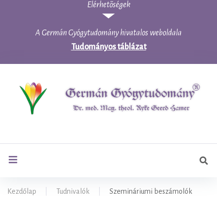
Elérhetõségek
Skip
to
content
A Germán Gyógytudomány hivatalos weboldala
Tudományos táblázat
Ker
search
Kezdőlap
|
Tudnivalók
|
Szemináriumi beszámolók