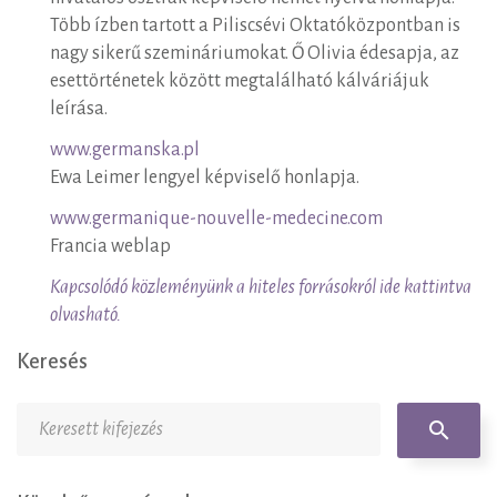
Több ízben tartott a Piliscsévi Oktatóközpontban is
nagy sikerű szemináriumokat. Ő Olivia édesapja, az
esettörténetek között megtalálható kálváriájuk
leírása.
www.germanska.pl
Ewa Leimer lengyel képviselő honlapja.
www.germanique-nouvelle-medecine.com
Francia weblap
Kapcsolódó közleményünk a hiteles forrásokról ide kattintva
olvasható.
Keresés
Keresés:
search