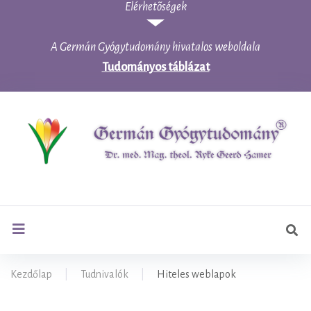
Elérhetõségek
Skip
to
content
A Germán Gyógytudomány hivatalos weboldala
Tudományos táblázat
Ker
search
Kezdőlap
|
Tudnivalók
|
Hiteles weblapok