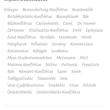
Allergia
Bemocskoltság-Konfliktus
Beszámolók
Birtokkijelölés-Konfliktus
Bizonyítások
Bőr
Bűzkonfliktus
Csalánkiütés
Csont
Dr. Hamer
DrHamer
Elválasztás-Konfliktus
Emlő
Epilepszia
Falat-Konfliktus
Fertőzés
Hasmenés
Hírek
Hörghurut
Influenza
Járvány
Kemoterápia
Koronavírus
Köhögés
Leukémia
Mein-Studentenmädchen
Melanoma
Mell
Motoros-Konfliktus
Nátha
Pattanás
Prosztata
Rák
Rémület-Konfliktus
Szem
Sínek
Tüdőgyulladás
Tüsszentés
Vese
Vese-Gyűjtőcsatorna
Viszketés
Vírus
Állatok
Önleértékelés
Önleértékelés-Konfliktus