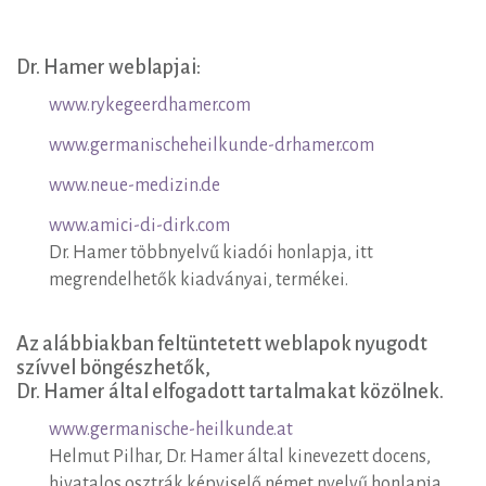
Hiteles
Dr. Hamer weblapjai:
weblapok
www.rykegeerdhamer.com
www.germanischeheilkunde-drhamer.com
www.neue-medizin.de
www.amici-di-dirk.com
Dr. Hamer többnyelvű kiadói honlapja, itt
megrendelhetők kiadványai, termékei.
Az alábbiakban feltüntetett weblapok nyugodt
szívvel böngészhetők,
Dr. Hamer által elfogadott tartalmakat közölnek.
www.germanische-heilkunde.at
Helmut Pilhar, Dr. Hamer által kinevezett docens,
hivatalos osztrák képviselő német nyelvű honlapja.