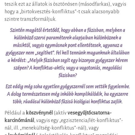
teszik ezt az állatok is ösztönösen (másodfarkas), vagyis
hogy a „birtokvesztés-konfliktus”-t csak alacsonyabb
szintre transzformáljuk.
Szintén magától értetődő, hogy abban a fázisban, melyben a
különböző szervi paraméterek alapjaiban különböznek a
másiktól, vagyis egymásnak pont ellentétesek, ugyanaz a
gyógyszer nem „segíthet”. Fel kell tennünk magunknak általában
a kérdést: „Melyik fázisban segít egy bizonyos gyógyszer kérem
szépen? A konfliktus-aktív, vagy a vagotoniás, megoldási
fázisban?
Ezt eddig még soha egyetlen gyógyszernél sem vették figyelembe.
A dolog természetesen még inkább komplikálódik, ha egyszerre
több, ráadásul különböző fázisú biológiai konfliktus zajlik.
Például a
köszvénynél
(aktív
vesegyűjtőcsatorna-
karcinómánál
, vagyis egy „egzisztencia/lét-konfliktus”-
nál, ill. „menekültség-konfliktus”-nál), vagy