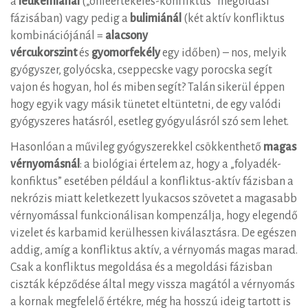
a
leukémiánál
(„önleértékelés-konfliktus” megoldási
fázisában) vagy pedig a
bulimiánál
(két aktív konfliktus
kombinációjánál =
alacsony
vércukorszint
és
gyomorfekély
egy időben) – nos, melyik
gyógyszer, golyócska, cseppecske vagy porocska segít
vajon és hogyan, hol és miben segít? Talán sikerül éppen
hogy egyik vagy másik tünetet eltüntetni, de egy valódi
gyógyszeres hatásról, esetleg gyógyulásról szó sem lehet.
Hasonlóan a művileg gyógyszerekkel csökkenthető
magas
vérnyomásnál
: a biológiai értelem az, hogy a „folyadék-
konfiktus” esetében például a konfliktus-aktív fázisban a
nekrózis miatt keletkezett lyukacsos szövetet a magasabb
vérnyomással funkcionálisan kompenzálja, hogy elegendő
vizelet és karbamid kerülhessen kiválasztásra. De egészen
addig, amíg a konfliktus aktív, a vérnyomás magas marad.
Csak a konfliktus megoldása és a megoldási fázisban
ciszták képződése által megy vissza magától a vérnyomás
a kornak megfelelő értékre, még ha hosszú ideig tartott is