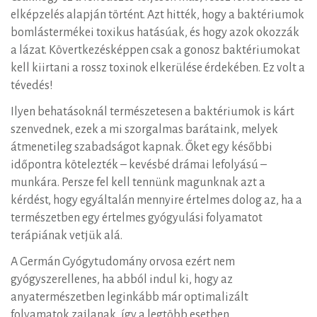
elképzelés alapján történt. Azt hitték, hogy a baktériumok
bomlástermékei toxikus hatásúak, és hogy azok okozzák
a lázat. Kövertkezésképpen csak a gonosz baktériumokat
kell kiirtani a rossz toxinok elkerülése érdekében. Ez volt a
tévedés!
Ilyen behatásoknál természetesen a baktériumok is kárt
szenvednek, ezek a mi szorgalmas barátaink, melyek
átmenetileg szabadságot kapnak. Őket egy későbbi
időpontra kötelezték – kevésbé drámai lefolyású –
munkára. Persze fel kell tennünk magunknak azt a
kérdést, hogy egyáltalán mennyire értelmes dolog az, ha a
természetben egy értelmes gyógyulási folyamatot
terápiának vetjük alá.
A Germán Gyógytudomány orvosa ezért nem
gyógyszerellenes, ha abból indul ki, hogy az
anyatermészetben leginkább már optimalizált
folyamatok zajlanak, így a legtöbb esetben