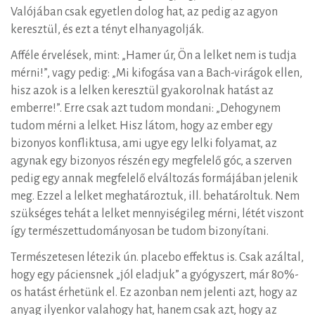
Valójában csak egyetlen dolog hat, az pedig az agyon
keresztül, és ezt a tényt elhanyagolják.
Afféle érvelések, mint: „Hamer úr, Ön a lelket nem is tudja
mérni!”, vagy pedig: „Mi kifogása van a Bach-virágok ellen,
hisz azok is a lelken keresztül gyakorolnak hatást az
emberre!”. Erre csak azt tudom mondani: „Dehogynem
tudom mérni a lelket. Hisz látom, hogy az ember egy
bizonyos konfliktusa, ami ugye egy lelki folyamat, az
agynak egy bizonyos részén egy megfelelő góc, a szerven
pedig egy annak megfelelő elváltozás formájában jelenik
meg. Ezzel a lelket meghatároztuk, ill. behatároltuk. Nem
szükséges tehát a lelket mennyiségileg mérni, létét viszont
így természettudományosan be tudom bizonyítani.
Természetesen létezik ún. placebo effektus is. Csak azáltal,
hogy egy páciensnek „jól eladjuk” a gyógyszert, már 80%-
os hatást érhetünk el. Ez azonban nem jelenti azt, hogy az
anyag ilyenkor valahogy hat, hanem csak azt, hogy az