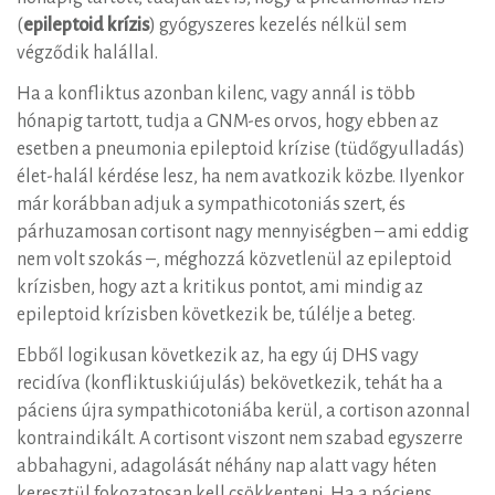
(
epileptoid krízis
) gyógyszeres kezelés nélkül sem
végződik halállal.
Ha a konfliktus azonban kilenc, vagy annál is több
hónapig tartott, tudja a GNM-es orvos, hogy ebben az
esetben a pneumonia epileptoid krízise (tüdőgyulladás)
élet-halál kérdése lesz, ha nem avatkozik közbe. Ilyenkor
már korábban adjuk a sympathicotoniás szert, és
párhuzamosan cortisont nagy mennyiségben – ami eddig
nem volt szokás –, méghozzá közvetlenül az epileptoid
krízisben, hogy azt a kritikus pontot, ami mindig az
epileptoid krízisben következik be, túlélje a beteg.
Ebből logikusan következik az, ha egy új DHS vagy
recidíva (konfliktuskiújulás) bekövetkezik, tehát ha a
páciens újra sympathicotoniába kerül, a cortison azonnal
kontraindikált. A cortisont viszont nem szabad egyszerre
abbahagyni, adagolását néhány nap alatt vagy héten
keresztül fokozatosan kell csökkenteni. Ha a páciens