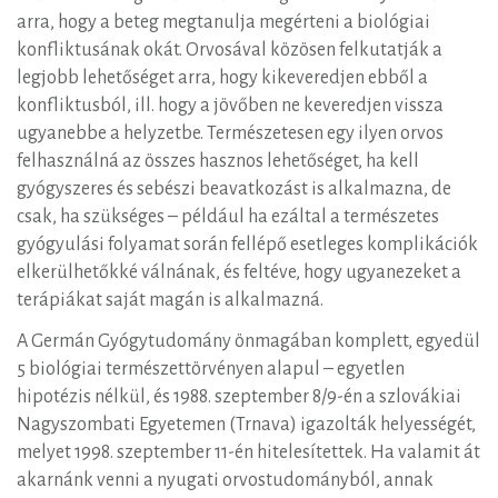
arra, hogy a beteg megtanulja megérteni a biológiai
konfliktusának okát. Orvosával közösen felkutatják a
legjobb lehetőséget arra, hogy kikeveredjen ebből a
konfliktusból, ill. hogy a jövőben ne keveredjen vissza
ugyanebbe a helyzetbe. Természetesen egy ilyen orvos
felhasználná az összes hasznos lehetőséget, ha kell
gyógyszeres és sebészi beavatkozást is alkalmazna, de
csak, ha szükséges – például ha ezáltal a természetes
gyógyulási folyamat során fellépő esetleges komplikációk
elkerülhetőkké válnának, és feltéve, hogy ugyanezeket a
terápiákat saját magán is alkalmazná.
A Germán Gyógytudomány önmagában komplett, egyedül
5 biológiai természettörvényen alapul – egyetlen
hipotézis nélkül, és 1988. szeptember 8/9-én a szlovákiai
Nagyszombati Egyetemen (Trnava) igazolták helyességét,
melyet 1998. szeptember 11-én hitelesítettek. Ha valamit át
akarnánk venni a nyugati orvostudományból, annak