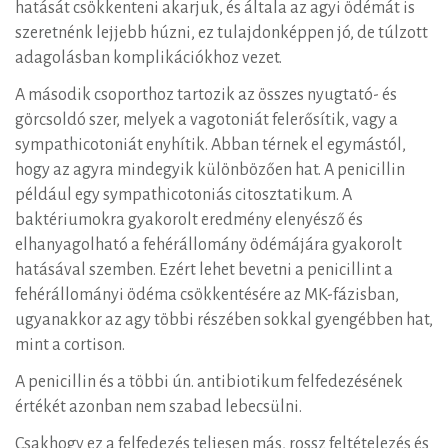
hatását csökkenteni akarjuk, és általa az agyi ödémát is
szeretnénk lejjebb húzni, ez tulajdonképpen jó, de túlzott
adagolásban komplikációkhoz vezet.
A második csoporthoz tartozik az összes nyugtató- és
görcsoldó szer, melyek a vagotoniát felerősítik, vagy a
sympathicotoniát enyhítik. Abban térnek el egymástól,
hogy az agyra mindegyik különbözően hat. A penicillin
például egy sympathicotoniás citosztatikum. A
baktériumokra gyakorolt eredmény elenyésző és
elhanyagolható a fehérállomány ödémájára gyakorolt
hatásával szemben. Ezért lehet bevetni a penicillint a
fehérállományi ödéma csökkentésére az MK-fázisban,
ugyanakkor az agy többi részében sokkal gyengébben hat,
mint a cortison.
A penicillin és a többi ún. antibiotikum felfedezésének
értékét azonban nem szabad lebecsülni.
Csakhogy ez a felfedezés teljesen más, rossz feltételezés és