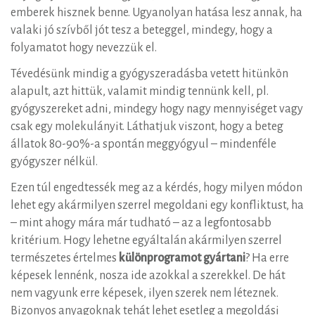
emberek hisznek benne. Ugyanolyan hatása lesz annak, ha
valaki jó szívből jót tesz a beteggel, mindegy, hogy a
folyamatot hogy nevezzük el.
Tévedésünk mindig a gyógyszeradásba vetett hitünkön
alapult, azt hittük, valamit mindig tennünk kell, pl.
gyógyszereket adni, mindegy hogy nagy mennyiséget vagy
csak egy molekulányit. Láthatjuk viszont, hogy a beteg
állatok 80-90%-a spontán meggyógyul – mindenféle
gyógyszer nélkül.
Ezen túl engedtessék meg az a kérdés, hogy milyen módon
lehet egy akármilyen szerrel megoldani egy konfliktust, ha
– mint ahogy mára már tudható – az a legfontosabb
kritérium. Hogy lehetne egyáltalán akármilyen szerrel
természetes értelmes
különprogramot gyártani
? Ha erre
képesek lennénk, nosza ide azokkal a szerekkel. De hát
nem vagyunk erre képesek, ilyen szerek nem léteznek.
Bizonyos anyagoknak tehát lehet esetleg a megoldási