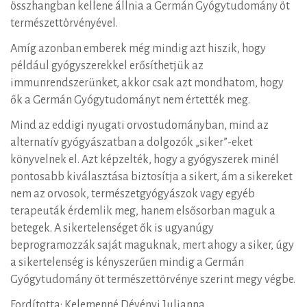
összhangban kellene állnia a Germán Gyógytudomány öt
természettörvényével.
Amíg azonban emberek még mindig azt hiszik, hogy
például gyógyszerekkel erősíthetjük az
immunrendszerünket, akkor csak azt mondhatom, hogy
ők a Germán Gyógytudományt nem értették meg.
Mind az eddigi nyugati orvostudományban, mind az
alternatív gyógyászatban a dolgozók „siker”-eket
könyvelnek el. Azt képzelték, hogy a gyógyszerek minél
pontosabb kiválasztása biztosítja a sikert, ám a sikereket
nem az orvosok, természetgyógyászok vagy egyéb
terapeuták érdemlik meg, hanem elsősorban maguk a
betegek. A sikertelenséget ők is ugyanúgy
beprogramozzák saját maguknak, mert ahogy a siker, úgy
a sikertelenség is kényszerűen mindig a Germán
Gyógytudomány öt természettörvénye szerint megy végbe.
Fordította: Kelemenné Dévényi Julianna