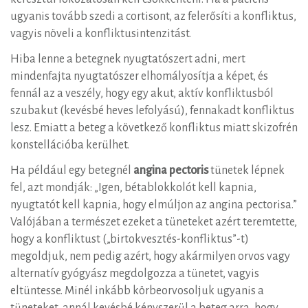
ugyanis tovább szedi a cortisont, az felerősíti a konfliktus,
vagyis növeli a konfliktusintenzitást.
Hiba lenne a betegnek nyugtatószert adni, mert
mindenfajta nyugtatószer elhomályosítja a képet, és
fennál az a veszély, hogy egy akut, aktív konfliktusból
szubakut (kevésbé heves lefolyású), fennakadt konfliktus
lesz. Emiatt a beteg a következő konfliktus miatt skizofrén
konstellációba kerülhet.
Ha például egy betegnél
angina pectoris
tünetek lépnek
fel, azt mondják: „Igen, bétablokkolót kell kapnia,
nyugtatót kell kapnia, hogy elmúljon az angina pectorisa.”
Valójában a természet ezeket a tüneteket azért teremtette,
hogy a konfliktust („birtokvesztés-konfliktus”-t)
megoldjuk, nem pedig azért, hogy akármilyen orvos vagy
alternatív gyógyász megdolgozza a tünetet, vagyis
eltüntesse. Minél inkább körbeorvosoljuk ugyanis a