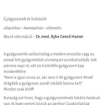
Gyógyszeradás
Gyógyszerek és hatásaik
allopatikus – homeopátiás – alternatív
Rövid információ –
Dr. med. Ryke Geerd Hamer
A gyógyszerek valószínűleg a modern orvoslás vagy az
annak hitt gyógymódok vívmányait szimbolizálják. Sok
páciens napi 10, sőt 20 különféle gyógyszert kap
mindenfélére.
“Nem is igazi orvos az, aki nem ír fel gyógyszert. Minél
drágább a gyógyszer, annál inkább hatnia kell.”
Mindez csak blöff!
Butaság azt hinni, hogy a gyógyszereknek lokális hatásuk
van, és hogy semmi közük az agyhoz! Gyakorlatilag