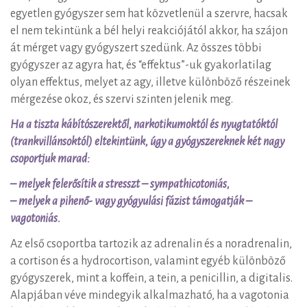
egyetlen gyógyszer sem hat közvetlenül a szervre, hacsak
el nem tekintünk a bél helyi reakciójától akkor, ha szájon
át mérget vagy gyógyszert szedünk. Az összes többi
gyógyszer az agyra hat, és “effektus”-uk gyakorlatilag
olyan effektus, melyet az agy, illetve különböző részeinek
mérgezése okoz, és szervi szinten jelenik meg.
Ha a tiszta kábítószerektől, narkotikumoktól és nyugtatóktól
(trankvillánsoktól) eltekintünk, úgy a gyógyszereknek két nagy
csoportjuk marad:
– melyek felerősítik a stresszt – sympathicotoniás,
– melyek a pihenő- vagy gyógyulási fázist támogatják –
vagotoniás.
Az első csoportba tartozik az adrenalin és a noradrenalin,
a cortison és a hydrocortison, valamint egyéb különböző
gyógyszerek, mint a koffein, a tein, a penicillin, a digitalis.
Alapjában véve mindegyik alkalmazható, ha a vagotonia