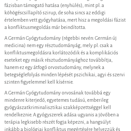
fázisban támogató hatása (enyhülés), mint pl. a
köhögéscsillapító szirup, de soha sincs az eddigi
értelemben vett gyógyhatása, mert hisz a megoldási fázist
a konfliktusmegoldás már beindította.
A Germán Gyógytudomány (régebbi nevén: Germán új
medicina) nem egy résztudományág, mely pl. csak a
konfliktusmegoldásra korlátozódik és a komplikációs
eseteket egy másik résztudományághoz továbbítja,
hanem ez egy átfogó orvostudomány, melynek a
betegséglefolyás minden lépését pszichikai, agyi és szervi
szinten figyelemmel kell kísérnie.
A Germán Gyógytudomány orvosának továbbá egy
mindenre kiterjedő, egyetemes tudású, emberileg
gyógyászatkriminalisztikai szakképzettséggel kell
rendelkeznie. A gyógyszerek adása ugyanis a jövőben a
terápia legkisebb részét fogja képezni, a hangsúlyt
inkább a biológiai konfliktus megértésére helyezzük és