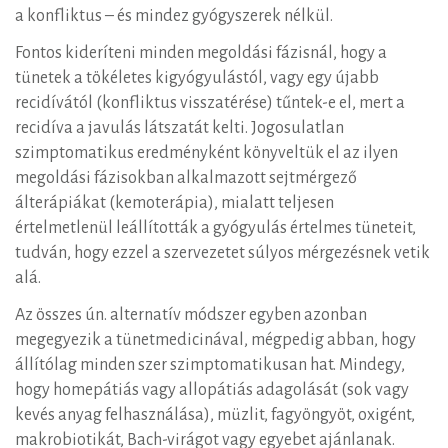
a konfliktus – és mindez gyógyszerek nélkül.
Fontos kideríteni minden megoldási fázisnál, hogy a
tünetek a tökéletes kigyógyulástól, vagy egy újabb
recidívától (konfliktus visszatérése) tűntek-e el, mert a
recidíva a javulás látszatát kelti. Jogosulatlan
szimptomatikus eredményként könyveltük el az ilyen
megoldási fázisokban alkalmazott sejtmérgező
álterápiákat (kemoterápia), mialatt teljesen
értelmetlenül leállították a gyógyulás értelmes tüneteit,
tudván, hogy ezzel a szervezetet súlyos mérgezésnek vetik
alá.
Az összes ún. alternatív módszer egyben azonban
megegyezik a tünetmedicinával, mégpedig abban, hogy
állítólag minden szer szimptomatikusan hat. Mindegy,
hogy homepátiás vagy allopátiás adagolását (sok vagy
kevés anyag felhasználása), müzlit, fagyöngyöt, oxigént,
makrobiotikát, Bach-virágot vagy egyebet ajánlanak.