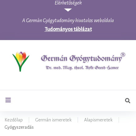
Elérhetõségek
Skip
to
content
A Germán Gyógytudomány hivatalos weboldala
Tudományos táblázat
Ker
search
Kezdőlap
|
Germán ismeretek
|
Alapismeretek
|
Gyógyszeradás