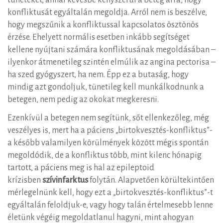
tüneteket, annál kevésbé kényszerül a beteg arra, hogy
konfliktusát egyáltalán megoldja. Arról nem is beszélve,
hogy megszűnik a konfliktussal kapcsolatos ösztönös
érzése. Ehelyett normális esetben inkább segítséget
kellene nyújtani számára konfliktusának megoldásában –
ilyenkor átmenetileg szintén elmúlik az angina pectorisa –
ha szed gyógyszert, ha nem. Épp ez a butaság, hogy
mindig azt gondoljuk, tünetileg kell munkálkodnunk a
betegen, nem pedig az okokat megkeresni.
Ezenkívül a betegen nem segítünk, sőt ellenkezőleg, még
veszélyes is, mert ha a páciens „birtokvesztés-konfliktus”-
a később valamilyen körülmények között mégis spontán
megoldódik, de a konfliktus több, mint kilenc hónapig
tartott, a páciens meg is hal az epileptoid
krízisben
szívinfarktus
folytán. Alapvetően körültekintően
mérlegelnünk kell, hogy ezt a „birtokvesztés-konfliktus”-t
egyáltalán feloldjuk-e, vagy hogy talán értelmesebb lenne
életünk végéig megoldatlanul hagyni, mint ahogyan