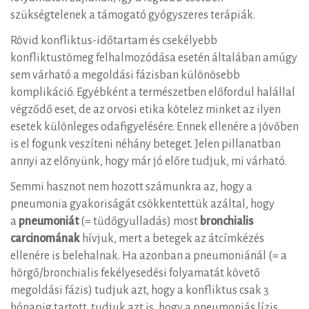
szükségtelenek a támogató gyógyszeres terápiák.
Rövid konfliktus-időtartam és csekélyebb
konfliktustömeg felhalmozódása esetén általában amúgy
sem várható a megoldási fázisban különösebb
komplikáció. Egyébként a természetben előfordul halállal
végződő eset, de az orvosi etika kötelez minket az ilyen
esetek különleges odafigyelésére. Ennek ellenére a jövőben
is el fogunk veszíteni néhány beteget. Jelen pillanatban
annyi az előnyünk, hogy már jó előre tudjuk, mi várható.
Semmi hasznot nem hozott számunkra az, hogy a
pneumonia gyakoriságát csökkentettük azáltal, hogy
a
pneumoniát
(= tüdőgyulladás) most
bronchialis
carcinomának
hívjuk, mert a betegek az átcímkézés
ellenére is belehalnak. Ha azonban a pneumoniánál (= a
hörgő/bronchialis fekélyesedési folyamatát követő
megoldási fázis) tudjuk azt, hogy a konfliktus csak 3
hónapig tartott, tudjuk azt is, hogy a pneumoniás lízis