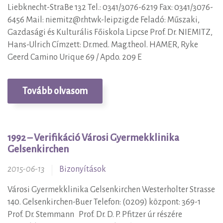
Liebknecht-StraBe 132 Tel.: 0341/3076-6219 Fax: 0341/3076-
6456 Mail: niemitz@r.htwk-leipzig.de Feladó: Műszaki,
Gazdasági és Kulturális Főiskola Lipcse Prof. Dr. NIEMITZ,
Hans-Ulrich Címzett: Dr.med. Mag.theol. HAMER, Ryke
Geerd Camino Urique 69 / Apdo. 209 E
Tovább olvasom
1992 – Verifikáció Városi Gyermekklinika
Gelsenkirchen
2015-06-13
Bizonyítások
Városi Gyermekklinika Gelsenkirchen Westerholter Strasse
140. Gelsenkirchen-Buer Telefon: (0209) központ: 369-1
Prof. Dr. Stemmann Prof. Dr. D. P. Pfitzer úr részére