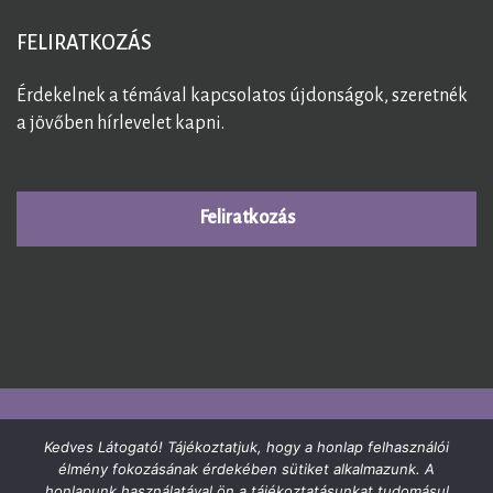
FELIRATKOZÁS
Érdekelnek a témával kapcsolatos újdonságok, szeretnék
a jövőben hírlevelet kapni.
Feliratkozás
© 2026
GermánGyógytudomány
. All Rights Reserved.
Kedves Látogató! Tájékoztatjuk, hogy a honlap felhasználói
élmény fokozásának érdekében sütiket alkalmazunk. A
germangyogytudomany.hu
|
+36-20-915-4715
|
honlapunk használatával ön a tájékoztatásunkat tudomásul