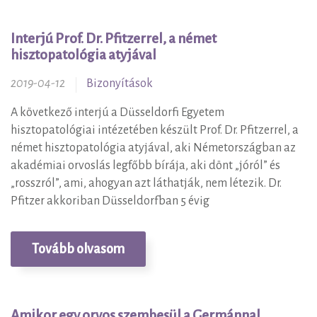
Hitelességi
Interjú Prof. Dr. Pfitzerrel, a német
bizonyítások
hisztopatológia atyjával
2019-04-12
Bizonyítások
A következő interjú a Düsseldorfi Egyetem
hisztopatológiai intézetében készült Prof. Dr. Pfitzerrel, a
német hisztopatológia atyjával, aki Németországban az
akadémiai orvoslás legfőbb bírája, aki dönt „jóról” és
„rosszról”, ami, ahogyan azt láthatják, nem létezik. Dr.
Pfitzer akkoriban Düsseldorfban 5 évig
Tovább olvasom
Amikor egy orvos szembesül a Germánnal