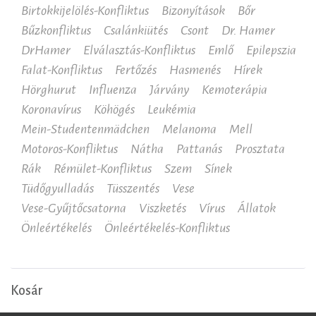
Birtokkijelölés-Konfliktus
Bizonyítások
Bőr
Bűzkonfliktus
Csalánkiütés
Csont
Dr. Hamer
DrHamer
Elválasztás-Konfliktus
Emlő
Epilepszia
Falat-Konfliktus
Fertőzés
Hasmenés
Hírek
Hörghurut
Influenza
Járvány
Kemoterápia
Koronavírus
Köhögés
Leukémia
Mein-Studentenmädchen
Melanoma
Mell
Motoros-Konfliktus
Nátha
Pattanás
Prosztata
Rák
Rémület-Konfliktus
Szem
Sínek
Tüdőgyulladás
Tüsszentés
Vese
Vese-Gyűjtőcsatorna
Viszketés
Vírus
Állatok
Önleértékelés
Önleértékelés-Konfliktus
Kosár