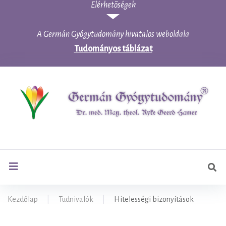
Elérhetõségek
Skip
to
content
A Germán Gyógytudomány hivatalos weboldala
Tudományos táblázat
Ker
search
Kezdőlap
|
Tudnivalók
|
Hitelességi bizonyítások