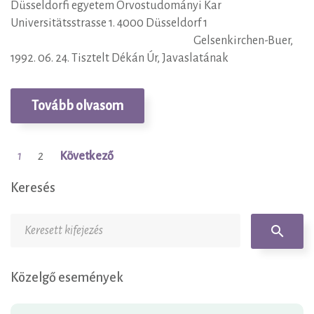
Düsseldorfi egyetem Orvostudományi Kar
Universitätsstrasse 1. 4000 Düsseldorf 1
Gelsenkirchen-Buer,
1992. 06. 24. Tisztelt Dékán Úr, Javaslatának
Tovább olvasom
1
2
Következő
Bejegyzések
lapozása
Keresés
Keresés:
search
Közelgő események