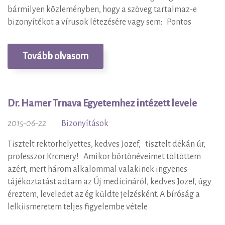
bármilyen közleményben, hogy a szöveg tartalmaz-e
bizonyítékot a vírusok létezésére vagy sem: Pontos
Tovább olvasom
Dr. Hamer Trnava Egyetemhez intézett levele
2015-06-22
Bizonyítások
Tisztelt rektorhelyettes, kedves Jozef, tisztelt dékán úr,
professzor Krcmery! Amikor börtönéveimet töltöttem
azért, mert három alkalommal valakinek ingyenes
tájékoztatást adtam az Új medicináról, kedves Jozef, úgy
éreztem, leveledet az ég küldte jelzésként. A bíróság a
lelkiismeretem teljes figyelembe vétele