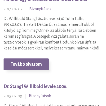
2017-04-07
Bizonyítások
Dr. Willibald Stangl tisztiorvos 3430 Tulln Tulln,
1993.02.08. Tisztelt Dékán Úr, számos felmerült okból
kifolyólag írom meg Önnek az alábbi tényállást, ebben
kérem segítségét. A betegek vizsgálata során mi
tisztiorvosok is gyakran konfrontálódunk olyan újfajta
kezelési módszerekkel, melyeket sem tanulmányainkból,
Tovább olvasom
Dr. Stangl Willibald levele 2006.
2015-07-03
Bizonyítások
Dr. Stangl Willibald, az általános orvostudomány orvosa