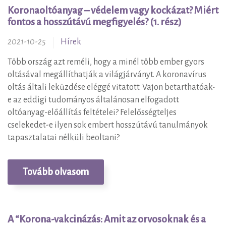
Koronaoltóanyag – védelem vagy kockázat? Miért
fontos a hosszútávú megfigyelés? (1. rész)
2021-10-25
Hírek
Több ország azt reméli, hogy a minél több ember gyors
oltásával megállíthatják a világjárványt. A koronavírus
oltás általi leküzdése eléggé vitatott. Vajon betarthatóak-
e az eddigi tudományos általánosan elfogadott
oltóanyag-előállítás feltételei? Felelősségteljes
cselekedet-e ilyen sok embert hosszútávú tanulmányok
tapasztalatai nélküli beoltani?
Tovább olvasom
A “Korona-vakcinázás: Amit az orvosoknak és a