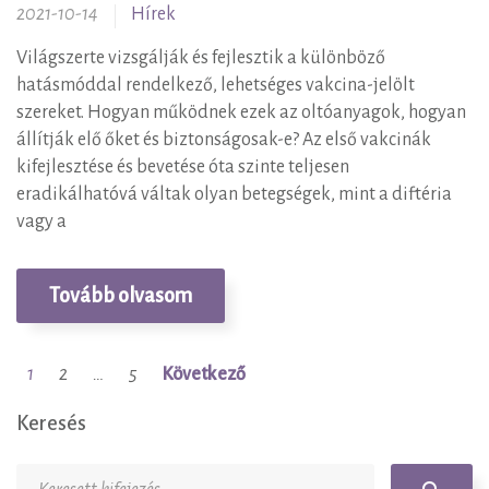
2021-10-14
Hírek
Világszerte vizsgálják és fejlesztik a különböző
hatásmóddal rendelkező, lehetséges vakcina-jelölt
szereket. Hogyan működnek ezek az oltóanyagok, hogyan
állítják elő őket és biztonságosak-e? Az első vakcinák
kifejlesztése és bevetése óta szinte teljesen
eradikálhatóvá váltak olyan betegségek, mint a diftéria
vagy a
Tovább olvasom
1
2
…
5
Következő
Bejegyzések
lapozása
Keresés
Keresés: