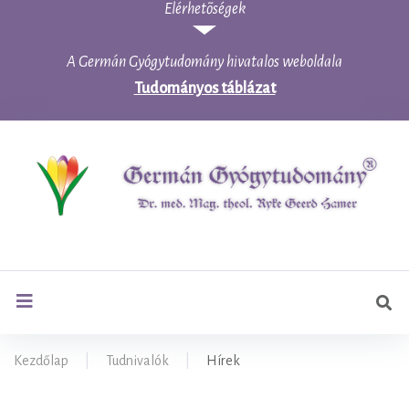
Elérhetõségek
Skip
to
content
A Germán Gyógytudomány hivatalos weboldala
Tudományos táblázat
Ker
search
Kezdőlap
|
Tudnivalók
|
Hírek