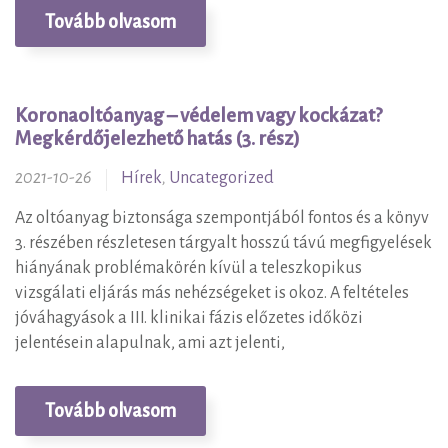
Tovább olvasom
Koronaoltóanyag – védelem vagy kockázat?
Megkérdőjelezhető hatás (3. rész)
2021-10-26
Hírek
,
Uncategorized
Az oltóanyag biztonsága szempontjából fontos és a könyv
3. részében részletesen tárgyalt hosszú távú megfigyelések
hiányának problémakörén kívül a teleszkopikus
vizsgálati eljárás más nehézségeket is okoz. A feltételes
jóváhagyások a III. klinikai fázis előzetes időközi
jelentésein alapulnak, ami azt jelenti,
Tovább olvasom