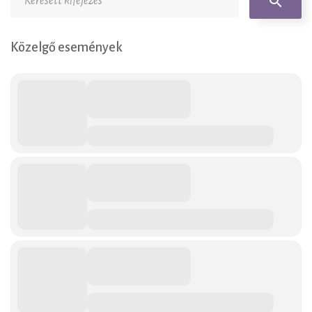
search
Közelgő események