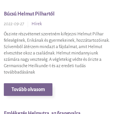
Hírek
Búcsú Helmut Pilhartól
2022-09-27
Hírek
Őszinte részvétemet szeretném kifejezni Helmut Pilhar
feleségének, Erikának és gyermekeinek, hozzátartozóinak.
Szívemből átérzem mindazt a fájdalmat, amit Helmut
elvesztése okoz a családnak. Helmut mindannyiunk
számára nagy veszteség. A végletekig védte és őrizte a
Germanische Heilkunde-t és az eredeti tudás
továbbadásának
Tovább olvasom
Emlékezés Helmutra, az őrangyalra