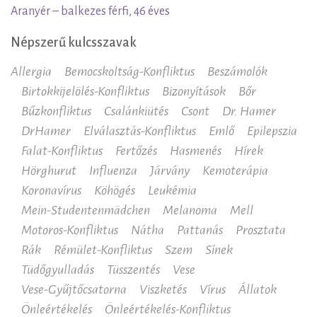
Aranyér – balkezes férfi, 46 éves
Népszerű kulcsszavak
Allergia
Bemocskoltság-Konfliktus
Beszámolók
Birtokkijelölés-Konfliktus
Bizonyítások
Bőr
Bűzkonfliktus
Csalánkiütés
Csont
Dr. Hamer
DrHamer
Elválasztás-Konfliktus
Emlő
Epilepszia
Falat-Konfliktus
Fertőzés
Hasmenés
Hírek
Hörghurut
Influenza
Járvány
Kemoterápia
Koronavírus
Köhögés
Leukémia
Mein-Studentenmädchen
Melanoma
Mell
Motoros-Konfliktus
Nátha
Pattanás
Prosztata
Rák
Rémület-Konfliktus
Szem
Sínek
Tüdőgyulladás
Tüsszentés
Vese
Vese-Gyűjtőcsatorna
Viszketés
Vírus
Állatok
Önleértékelés
Önleértékelés-Konfliktus