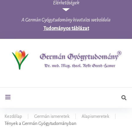
Elérhetõségek
Skip
to
content
A Germán Gyógytudomány hivatalos weboldala
Tudományos táblázat
Ker
search
Kezdőlap
|
Germán ismeretek
|
Alapismeretek
|
Tények a Germán Gyógytudományban