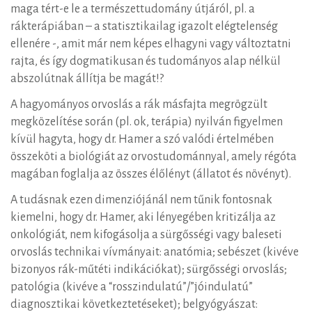
maga tért-e le a természettudomány útjáról, pl. a
rákterápiában – a statisztikailag igazolt elégtelenség
ellenére -, amit már nem képes elhagyni vagy változtatni
rajta, és így dogmatikusan és tudományos alap nélkül
abszolútnak állítja be magát!?
A hagyományos orvoslás a rák másfajta megrögzült
megközelítése során (pl. ok, terápia) nyilván figyelmen
kívül hagyta, hogy dr. Hamer a szó valódi értelmében
összeköti a biológiát az orvostudománnyal, amely régóta
magában foglalja az összes élőlényt (állatot és növényt).
A tudásnak ezen dimenziójánál nem tűnik fontosnak
kiemelni, hogy dr. Hamer, aki lényegében kritizálja az
onkológiát, nem kifogásolja a sürgősségi vagy baleseti
orvoslás technikai vívmányait: anatómia; sebészet (kivéve
bizonyos rák-műtéti indikációkat); sürgősségi orvoslás;
patológia (kivéve a “rosszindulatú”/”jóindulatú”
diagnosztikai következtetéseket); belgyógyászat: