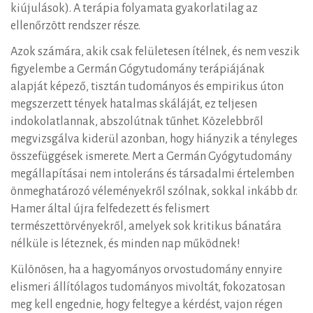
kiújulások). A terápia folyamata gyakorlatilag az
ellenőrzött rendszer része.
Azok számára, akik csak felületesen ítélnek, és nem veszik
figyelembe a Germán Gógytudomány terápiájának
alapját képező, tisztán tudományos és empirikus úton
megszerzett tények hatalmas skáláját, ez teljesen
indokolatlannak, abszolútnak tűnhet. Közelebbről
megvizsgálva kiderül azonban, hogy hiányzik a tényleges
összefüggések ismerete. Mert a Germán Gyógytudomány
megállapításai nem intoleráns és társadalmi értelemben
önmeghatározó véleményekről szólnak, sokkal inkább dr.
Hamer által újra felfedezett és felismert
természettörvényekről, amelyek sok kritikus bánatára
nélküle is léteznek, és minden nap működnek!
Különösen, ha a hagyományos orvostudomány ennyire
elismeri állítólagos tudományos mivoltát, fokozatosan
meg kell engednie, hogy feltegye a kérdést, vajon régen