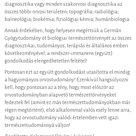
diagnosztika vagy minden szakorvosi diagnosztika az
összes többi orvosi területen; topográfia; radiológia;
balneológia; biokémia; fiziológiai kémia; humánbiologia.
Annak érdekében, hogy helyesen megértsük a Germán
Gyógytudomány öt biológiai természettörvényét az összes
diagnosztikai, tudományos, terápiás és általános emberi
következményével, a rendszer-immanens (együtt)
gondolkodás elengedhetetlen feltétel!
Pontosan ezt az együtt gondolkodást utasította el mindig
a hagyományos orvostudomány! Ezenkívül hangsúlyozni
kell, hogy pontosan az a tény, hogy most először az
orvostudományban alapvető természettörvényeket
fedeztek fel (amint ez más természettudományokban már
régen megtörtént), első alkalommal valós esély lenne arra,
hogy az orvostudomány valódi értelemben vett igazi
természettudománnyá váljon!