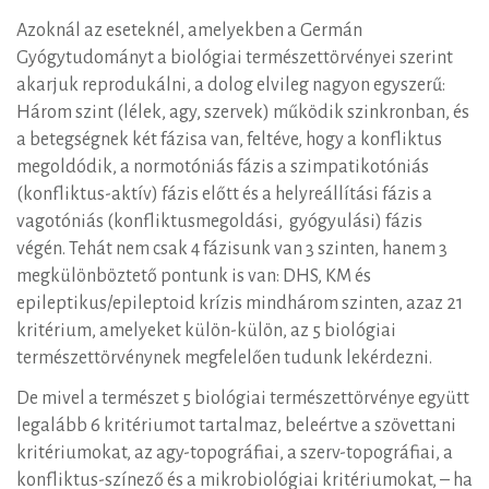
Azoknál az eseteknél, amelyekben a Germán
Gyógytudományt a biológiai természettörvényei szerint
akarjuk reprodukálni, a dolog elvileg nagyon egyszerű:
Három szint (lélek, agy, szervek) működik szinkronban, és
a betegségnek két fázisa van, feltéve, hogy a konfliktus
megoldódik, a normotóniás fázis a szimpatikotóniás
(konfliktus-aktív) fázis előtt és a helyreállítási fázis a
vagotóniás (konfliktusmegoldási, gyógyulási) fázis
végén. Tehát nem csak 4 fázisunk van 3 szinten, hanem 3
megkülönböztető pontunk is van: DHS, KM és
epileptikus/epileptoid krízis mindhárom szinten, azaz 21
kritérium, amelyeket külön-külön, az 5 biológiai
természettörvénynek megfelelően tudunk lekérdezni.
De mivel a természet 5 biológiai természettörvénye együtt
legalább 6 kritériumot tartalmaz, beleértve a szövettani
kritériumokat, az agy-topográfiai, a szerv-topográfiai, a
konfliktus-színező és a mikrobiológiai kritériumokat, – ha