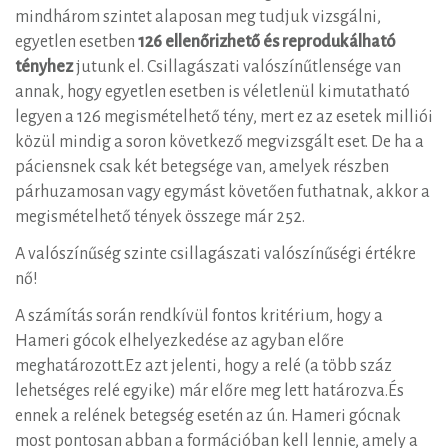
mindhárom szintet alaposan meg tudjuk vizsgálni,
egyetlen esetben
126
ellenőrizhető és reprodukálható
tényhez
jutunk el. Csillagászati ​​valószínűtlensége van
annak, hogy egyetlen esetben is véletlenül kimutatható
legyen a 126 megismételhető tény, mert ez az esetek milliói
közül mindig a soron következő megvizsgált eset. De ha a
páciensnek csak két betegsége van, amelyek részben
párhuzamosan vagy egymást követően futhatnak, akkor a
megismételhető tények összege már 252.
A valószínűség szinte csillagászati ​​valószínűségi értékre
nő!
A számítás során rendkívül fontos kritérium, hogy a
Hameri gócok elhelyezkedése az agyban előre
meghatározott.Ez azt jelenti, hogy a relé (a több száz
lehetséges relé egyike) már előre meg lett határozva.És
ennek a relének betegség esetén az ún. Hameri gócnak
most pontosan abban a formációban kell lennie, amely a