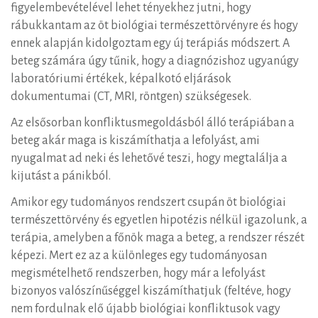
figyelembevételével lehet tényekhez jutni, hogy
rábukkantam az öt biológiai természettörvényre és hogy
ennek alapján kidolgoztam egy új terápiás módszert. A
beteg számára úgy tűnik, hogy a diagnózishoz ugyanúgy
laboratóriumi értékek, képalkotó eljárások
dokumentumai (CT, MRI, röntgen) szükségesek.
Az elsősorban konfliktusmegoldásból álló terápiában a
beteg akár maga is kiszámíthatja a lefolyást, ami
nyugalmat ad neki és lehetővé teszi, hogy megtalálja a
kijutást a pánikból.
Amikor egy tudományos rendszert csupán öt biológiai
természettörvény és egyetlen hipotézis nélkül igazolunk, a
terápia, amelyben a főnök maga a beteg, a rendszer részét
képezi. Mert ez az a különleges egy tudományosan
megismételhető rendszerben, hogy már a lefolyást
bizonyos valószínűséggel kiszámíthatjuk (feltéve, hogy
nem fordulnak elő újabb biológiai konfliktusok vagy