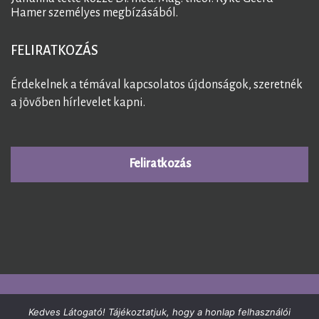
Hamer személyes megbízásából.
FELIRATKOZÁS
Érdekelnek a témával kapcsolatos újdonságok, szeretnék
a jövőben hírlevelet kapni.
Feliratkozás
© 2026
GermánGyógytudomány
. All Rights Reserved.
Kedves Látogató! Tájékoztatjuk, hogy a honlap felhasználói