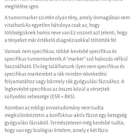
megítélése igen.
A tumormarker szintén olyan tény, amely önmagában nem
vitatható.Az egyetlen hátránya csak az, hogy
többségüknek hamis neve van.Ez viszont azt jelenti, hogy
a tényeket már értékelő diagnózisokkal töltötték fel.
Vannak nem specifikus, többé-kevésbé specifikus és
specifikus tumormarkerek.A “marker” szó habozás nélkül
használható. Elvileg találhatunk ilyen nem specifikus és
specifikus markereket a rák minden növekedési
folyamatához vagy bármely rák gyógyulási fázisához. A
legkevésbé specifikus az összes közül a vérsejtek
süllyedési sebessége (ESR = BKS).
Azonban az eddigi orvostudomány nem tudta
megkülönböztetni a konfliktus-aktív fázist egy betegség
gyógyulási fázisától. Természetesen még kevésbé tudta,
hogy van egy biológiai értelem, amely e két fázis