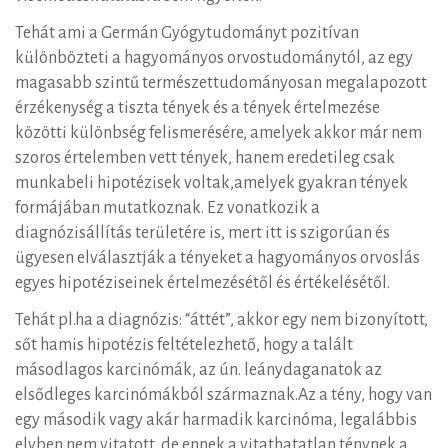
Tehát ami a Germán Gyógytudományt pozitívan
különbözteti a hagyományos orvostudománytól, az egy
magasabb szintű természettudományosan megalapozott
érzékenység a tiszta tények és a tények értelmezése
közötti különbség felismerésére, amelyek akkor már nem
szoros értelemben vett tények, hanem eredetileg csak
munkabeli hipotézisek voltak,amelyek gyakran tények
formájában mutatkoznak. Ez vonatkozik a
diagnózisállítás területére is, mert itt is szigorúan és
ügyesen elválasztják a tényeket a hagyományos orvoslás
egyes hipotéziseinek értelmezésétől és értékelésétől.
Tehát pl.ha a diagnózis: “áttét”, akkor egy nem bizonyított,
sőt hamis hipotézis feltételezhető, hogy a talált
másodlagos karcinómák, az ún. leánydaganatok az
elsődleges karcinómákból származnak.Az a tény, hogy van
egy második vagy akár harmadik karcinóma, legalábbis
elvben nem vitatott, de ennek a vitathatatlan ténynek a