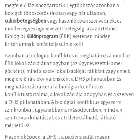
megfelelő fázishoz tartozik. Legtöbbször azonban a
betegek többszörös rákban vagy bénulásban,
cukorbetegségben
vagy hasonlókban szenvednek, és
minden egyes úgynevezett betegség, azaz Értelmes
Biológiai
Különprogram
(ÉBK) esetében minden
kritériumnak ismét teljesülnie kell!
Azonban a biológiai konfliktus is meghatározza mind az
ÉBK lokalizációját az agyban (az úgynevezett Hameri
gócként), mind a szerv lokalizációját rákként vagy ennek
megfelelő rák-ekvivalensként a DHS pillanatában.És
meghatározásra kerül a biológiai konfliktus
konfliktustartalma, a lokalizációja az agyban és a szerven
a DHS pillanatában. A biológiai konfliktus egyszerre
szinkronban, ugyanabban a másodpercben, mind a 3
szintre van kihatással, és ott detektálható, látható,
mérhető is!
Hasonlóképpen, a DHS-t a páciens saját magán