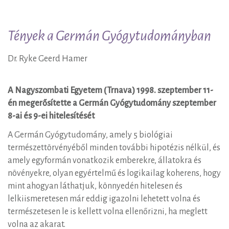
Tények
Tények a Germán Gyógytudományban
a
Dr. Ryke Geerd Hamer
Germán
A Nagyszombati Egyetem (Trnava) 1998. szeptember 11-
Gyógytudományban
én megerősítette a Germán Gyógytudomány szeptember
8-ai és 9-ei hitelesítését
A Germán Gyógytudomány, amely 5 biológiai
természettörvényéből minden további hipotézis nélkül, és
amely egyformán vonatkozik emberekre, állatokra és
növényekre, olyan egyértelmű és logikailag koherens, hogy
mint ahogyan láthatjuk, könnyedén hitelesen és
lelkiismeretesen már eddig igazolni lehetett volna és
természetesen le is kellett volna ellenőrizni, ha meglett
volna az akarat.