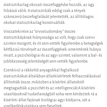
statisztikailag okozati összefüggésbe hozzák, az ügy
hibássá válik. A statisztikák eddig csak a tények
számszerű összefoglalását jelentették, az állítólagos
okokat statisztikailag konstruálták.
Visszatekintve az “orvostudomány” összes
statisztikájának hiányossága az volt, hogy csak szervi
szinten mozgott, és itt sem vették figyelembe a betegségek
kétfázisú törvényét az összefüggések ismeretének hiánya
miatt, a pszichológiai és az agyi szintet, valamint a bal- és
jobbkezesség jelentőségét sem vették figyelembe.
Ezenkívül a rákkeltő anyagokkal foglalkozó
statisztikákat általában állatkísérletek felhasználásával
állították össze, miközben a kísérleti állatoktól
megtagadták a pszichét és az intelligenciát.A kísérleti
utasításoknál tudatlanságból soha nem kérdeztek rá a
kísérleti állat fajának biológiai agyi kódjaira, sőt a
viselkedéskutatásra sem figyeltek.