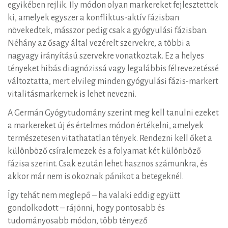
egyikében rejlik. Ily módon olyan markereket fejlesztettek
ki, amelyek egyszer a konfliktus-aktív fázisban
növekedtek, másszor pedig csak a gyógyulási fázisban.
Néhány az ősagy által vezérelt szervekre, a többi a
nagyagy irányítású szervekre vonatkoztak. Ez a helyes
tényeket hibás diagnózissá vagy legalábbis félrevezetéssé
változtatta, mert elvileg minden gyógyulási fázis-markert
vitalitásmarkernek is lehet nevezni.
A Germán Gyógytudomány szerint meg kell tanulni ezeket
a markereket új és értelmes módon értékelni, amelyek
természetesen vitathatatlan tények. Rendezni kell őket a
különböző csíralemezek és a folyamat két különböző
fázisa szerint. Csak ezután lehet hasznos számunkra, és
akkor már nem is okoznak pánikot a betegeknél.
Így tehát nem meglepő – ha valaki eddig együtt
gondolkodott – rájönni, hogy pontosabb és
tudományosabb módon, több tényező