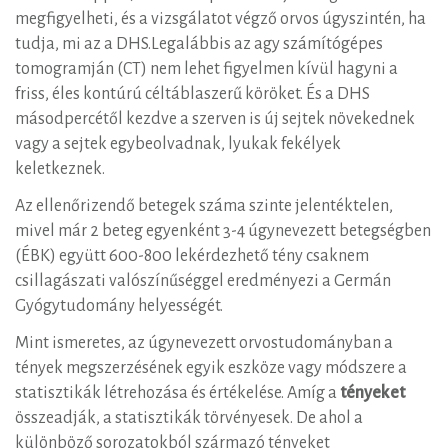
megfigyelheti, és a vizsgálatot végző orvos úgyszintén, ha
tudja, mi az a DHS.Legalábbis az agy számítógépes
tomogramján (CT) nem lehet figyelmen kívül hagyni a
friss, éles kontúrú céltáblaszerű köröket. És a DHS
másodpercétől kezdve a szerven is új sejtek növekednek
vagy a sejtek egybeolvadnak, lyukak fekélyek
keletkeznek.
Az ellenőrizendő betegek száma szinte jelentéktelen,
mivel már 2 beteg egyenként 3-4 úgynevezett betegségben
(ÉBK) együtt 600-800 lekérdezhető tény csaknem
csillagászati ​​valószínűséggel eredményezi a Germán
Gyógytudomány helyességét.
Mint ismeretes, az úgynevezett orvostudományban a
tények megszerzésének egyik eszköze vagy módszere a
statisztikák létrehozása és értékelése. Amíg a
tényeket
összeadják, a statisztikák törvényesek. De ahol a
különböző sorozatokból származó tényeket