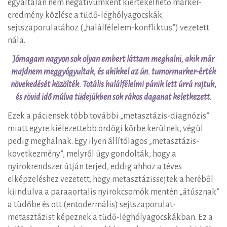
egyáltalán nem negatívumként kiértékelhető marker-
eredmény közlése a tüdő-léghólyagocskák
sejtszaporulatához („halálfélelem-konfliktus”) vezetett
nála.
Jómagam nagyon sok olyan embert láttam meghalni, akik már
majdnem meggyógyultak, és akikkel az ún. tumormarker-érték
növekedését közölték. Totális halálfélelmi pánik lett úrrá rajtuk,
és rövid idő múlva tüdejükben sok rákos daganat keletkezett.
Ezek a páciensek több további „metasztázis-diagnózis”
miatt egyre kiélezettebb ördögi körbe kerülnek, végül
pedig meghalnak. Egy ilyen állítólagos „metasztázis-
következmény”, melyről úgy gondolták, hogy a
nyirokrendszer útján terjed, eddig ahhoz a téves
elképzeléshez vezetett, hogy metasztázissejtek a heréből
kiindulva a paraaortalis nyirokcsomók mentén „átúsznak”
a tüdőbe és ott (entodermális) sejtszaporulat-
metasztázist képeznek a tüdő-léghólyagocskákban. Ez a