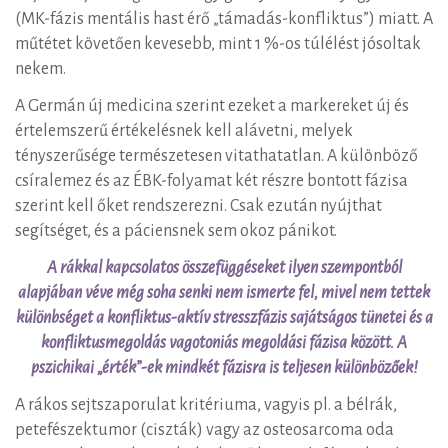
(MK-fázis mentális hast érő „támadás-konfliktus”) miatt. A
műtétet követően kevesebb, mint 1 %-os túlélést jósoltak
nekem.
A Germán új medicina szerint ezeket a markereket új és
értelemszerű értékelésnek kell alávetni, melyek
tényszerűsége természetesen vitathatatlan. A különböző
csíralemez és az ÉBK-folyamat két részre bontott fázisa
szerint kell őket rendszerezni. Csak ezután nyújthat
segítséget, és a páciensnek sem okoz pánikot.
A rákkal kapcsolatos összefüggéseket ilyen szempontból
alapjában véve még soha senki nem ismerte fel, mivel nem tettek
különbséget a konfliktus-aktív stresszfázis sajátságos tünetei és a
konfliktusmegoldás vagotoniás megoldási fázisa között. A
pszichikai „érték”-ek mindkét fázisra is teljesen különbözőek!
A rákos sejtszaporulat kritériuma, vagyis pl. a bélrák,
petefészektumor (ciszták) vagy az osteosarcoma oda