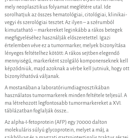
mely neoplasztikus folyamat meglétére utal. Ide
sorolhatjuk az összes hematológiai, citológiai, klinikai-
vegyi és szerológiai tesztet. Az ilyen – a szérumból
kimutatható – markereket leginkább a rákos betegek
megfigyeléséhez használják előszeretettel. Igazi
értelemben véve ez a tumormarker, melyek bizonyítása
lényeges feltételhez kötött: A rákos sejtben elegendő
mennyiségű, markerként szolgáló komponenseknek kell
képződniük, majd azoknak a vérbe kell jutniuk, hogy ott
bizonyíthatóvá váljanak.
A mostanában a laboratóriumdiagnosztikában
használatos tumormarkerek minden feltétele teljesül. A
ma létrehozott legfontosabb tumormarkereket a XVI.
táblázatban foglalják össze…
Az alpha-I-fetoprotein (AFP) egy 70000 dalton
molekuláris súlyú glycoprotein, melyet a máj, a
szikhólyag és a magzati gastrointestinalis traktus részei