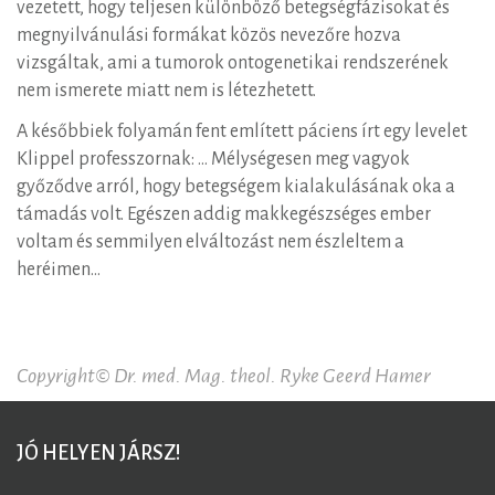
vezetett, hogy teljesen különböző betegségfázisokat és
megnyilvánulási formákat közös nevezőre hozva
vizsgáltak, ami a tumorok ontogenetikai rendszerének
nem ismerete miatt nem is létezhetett.
A későbbiek folyamán fent említett páciens írt egy levelet
Klippel professzornak: … Mélységesen meg vagyok
győződve arról, hogy betegségem kialakulásának oka a
támadás volt. Egészen addig makkegészséges ember
voltam és semmilyen elváltozást nem észleltem a
heréimen…
Copyright© Dr. med. Mag. theol. Ryke Geerd Hamer
JÓ HELYEN JÁRSZ!