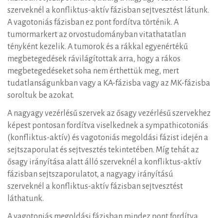
szerveknél a konfliktus-aktív fázisban sejtvesztést látunk.
A vagotoniás fázisban ez pont fordítva történik. A
tumormarkert az orvostudományban vitathatatlan
tényként kezelik. A tumorok és a rákkal egyenértékű
megbetegedések rávilágítottak arra, hogy a rákos
megbetegedéseket soha nem érthettük meg, mert
tudatlanságunkban vagy a KA-fázisba vagy az MK-fázisba
soroltuk be azokat.
A nagyagy vezérlésű szervek az ősagy vezérlésű szervekhez
képest pontosan fordítva viselkednek a sympathicotoniás
(konfliktus-aktív) és vagotoniás megoldási fázist idején a
sejtszaporulat és sejtvesztés tekintetében. Míg tehát az
ősagy irányítása alatt álló szerveknél a konfliktus-aktív
fázisban sejtszaporulatot, a nagyagy irányítású
szerveknél a konfliktus-aktív fázisban sejtvesztést
láthatunk.
A vagotoniás megoldási fázisban mindez pont fordítva