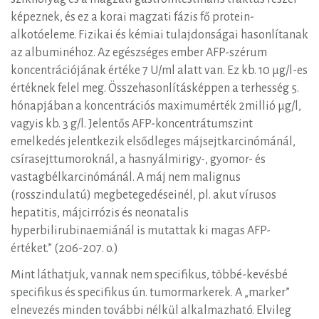
képeznek, és ez a korai magzati fázis fő protein-
alkotóeleme. Fizikai és kémiai tulajdonságai hasonlítanak
az albuminéhoz. Az egészséges ember AFP-szérum
koncentrációjának értéke 7 U/ml alatt van. Ez kb. 10 µg/l-es
értéknek felel meg. Összehasonlításképpen a terhesség 5.
hónapjában a koncentrációs maximumérték 2millió µg/l,
vagyis kb. 3 g/l. Jelentős AFP-koncentrátumszint
emelkedés jelentkezik elsődleges májsejtkarcinómánál,
csírasejttumoroknál, a hasnyálmirigy-, gyomor- és
vastagbélkarcinómánál. A máj nem malignus
(rosszindulatú) megbetegedéseinél, pl. akut vírusos
hepatitis, májcirrózis és neonatalis
hyperbilirubinaemiánál is mutattak ki magas AFP-
értéket.” (206-207. o.)
Mint láthatjuk, vannak nem specifikus, többé-kevésbé
specifikus és specifikus ún. tumormarkerek. A „marker”
elnevezés minden további nélkül alkalmazható. Elvileg