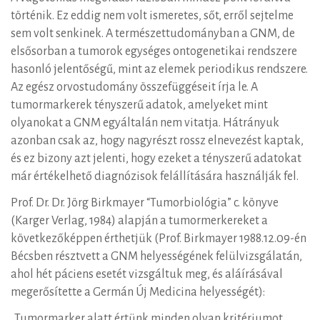
történik. Ez eddig nem volt ismeretes, sőt, erről sejtelme
sem volt senkinek. A természettudományban a GNM, de
elsősorban a tumorok egységes ontogenetikai rendszere
hasonló jelentőségű, mint az elemek periodikus rendszere.
Az egész orvostudomány összefüggéseit írja le. A
tumormarkerek tényszerű adatok, amelyeket mint
olyanokat a GNM egyáltalán nem vitatja. Hátrányuk
azonban csak az, hogy nagyrészt rossz elnevezést kaptak,
és ez bizony azt jelenti, hogy ezeket a tényszerű adatokat
már értékelhető diagnózisok felállítására használják fel.
Prof. Dr. Dr. Jörg Birkmayer “Tumorbiológia” c. könyve
(Karger Verlag, 1984) alapján a tumormerkereket a
következőképpen érthetjük (Prof. Birkmayer 1988.12.09-én
Bécsben résztvett a GNM helyességének felülvizsgálatán,
ahol hét páciens esetét vizsgáltuk meg, és aláírásával
megerősítette a Germán Új Medicina helyességét):
„Tumormarker alatt értünk minden olyan kritériumot,