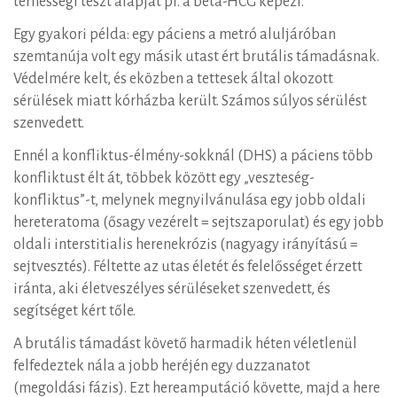
terhességi teszt alapját pl. a beta-HCG képezi.
Egy gyakori példa: egy páciens a metró aluljáróban
szemtanúja volt egy másik utast ért brutális támadásnak.
Védelmére kelt, és eközben a tettesek által okozott
sérülések miatt kórházba került. Számos súlyos sérülést
szenvedett.
Ennél a konfliktus-élmény-sokknál (DHS) a páciens több
konfliktust élt át, többek között egy „veszteség-
konfliktus”-t, melynek megnyilvánulása egy jobb oldali
hereteratoma (ősagy vezérelt = sejtszaporulat) és egy jobb
oldali interstitialis herenekrózis (nagyagy irányítású =
sejtvesztés). Féltette az utas életét és felelősséget érzett
iránta, aki életveszélyes sérüléseket szenvedett, és
segítséget kért tőle.
A brutális támadást követő harmadik héten véletlenül
felfedeztek nála a jobb heréjén egy duzzanatot
(megoldási fázis). Ezt hereamputáció követte, majd a here