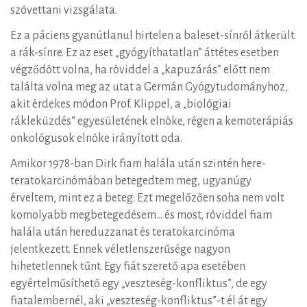
szövettani vizsgálata.
Ez a páciens gyanútlanul hirtelen a baleset-sínről átkerült
a rák-sínre. Ez az eset „gyógyíthatatlan” áttétes esetben
végződött volna, ha röviddel a „kapuzárás” előtt nem
találta volna meg az utat a Germán Gyógytudományhoz,
akit érdekes módon Prof. Klippel, a „biológiai
rákleküzdés” egyesületének elnöke, régen a kemoterápiás
onkológusok elnöke irányított oda.
Amikor 1978-ban Dirk fiam halála után szintén here-
teratokarcinómában betegedtem meg, ugyanúgy
érveltem, mint ez a beteg: Ezt megelőzően soha nem volt
komolyabb megbetegedésem… és most, röviddel fiam
halála után hereduzzanat és teratokarcinóma
jelentkezett. Ennek véletlenszerűsége nagyon
hihetetlennek tűnt. Egy fiát szerető apa esetében
egyértelműsíthető egy „veszteség-konfliktus”, de egy
fiatalembernél, aki „veszteség-konfliktus”-t él át egy