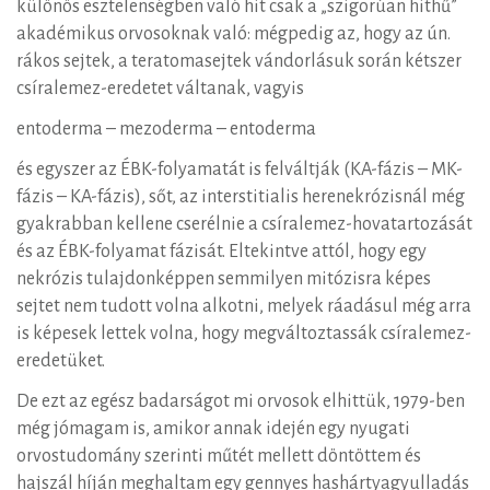
különös esztelenségben való hit csak a „szigorúan hithű”
akadémikus orvosoknak való: mégpedig az, hogy az ún.
rákos sejtek, a teratomasejtek vándorlásuk során kétszer
csíralemez-eredetet váltanak, vagyis
entoderma – mezoderma – entoderma
és egyszer az ÉBK-folyamatát is felváltják (KA-fázis – MK-
fázis – KA-fázis), sőt, az interstitialis herenekrózisnál még
gyakrabban kellene cserélnie a csíralemez-hovatartozását
és az ÉBK-folyamat fázisát. Eltekintve attól, hogy egy
nekrózis tulajdonképpen semmilyen mitózisra képes
sejtet nem tudott volna alkotni, melyek ráadásul még arra
is képesek lettek volna, hogy megváltoztassák csíralemez-
eredetüket.
De ezt az egész badarságot mi orvosok elhittük, 1979-ben
még jómagam is, amikor annak idején egy nyugati
orvostudomány szerinti műtét mellett döntöttem és
hajszál híján meghaltam egy gennyes hashártyagyulladás