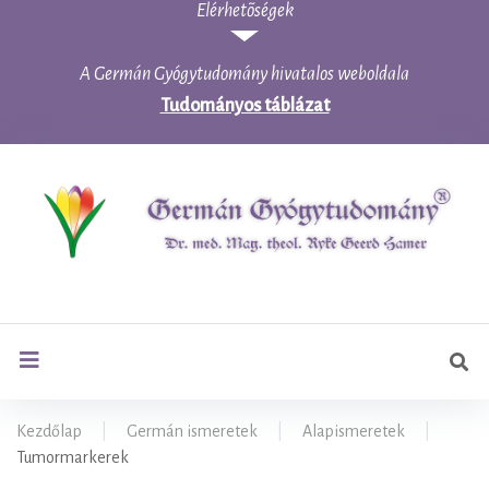
Elérhetõségek
Skip
to
content
A Germán Gyógytudomány hivatalos weboldala
Tudományos táblázat
Ker
search
Kezdőlap
|
Germán ismeretek
|
Alapismeretek
|
Tumormarkerek