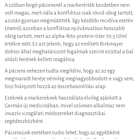
A szóban forgó páciensnél a markerérték kezdetben nem
volt magas, mert nála a konfliktus csak rövid ideig tartott,
azután gyorsan megműtötték. Egy későbbi recidíva esetén
(metró) azonban a konfliktus nyilvánvalóan hosszabb
ideig tartott, mert az alpha-feto-protein-titer 70,5 U/ml
értékre nőtt. Ez azt jelenti, hogy az említett Birkmayer
doktor által meghatározott fogalmak szerint ezúttal a bal
oldali herének kellett reagálnia.
A páciens nehezen tudta megítélni, hogy az az egy
megmaradt heréje némileg megnagyobbodott-e vagy sem,
hisz hiányzott hozzá az összehasonlítási alap.
Ezeknek a markereknek használata elvileg ajánlott a
Germán új medicinában, mivel szívesen alkalmaz nem
invazív vizsgálati módszereket diagnosztikai
segédeszközként.
Páciensünk esetében tudni lehet, hogy az egyébként