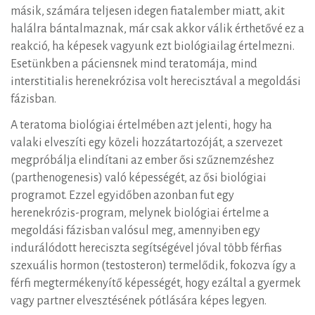
másik, számára teljesen idegen fiatalember miatt, akit
halálra bántalmaznak, már csak akkor válik érthetővé ez a
reakció, ha képesek vagyunk ezt biológiailag értelmezni.
Esetünkben a páciensnek mind teratomája, mind
interstitialis herenekrózisa volt herecisztával a megoldási
fázisban.
A teratoma biológiai értelmében azt jelenti, hogy ha
valaki elveszíti egy közeli hozzátartozóját, a szervezet
megpróbálja elindítani az ember ősi szűznemzéshez
(parthenogenesis) való képességét, az ősi biológiai
programot. Ezzel egyidőben azonban fut egy
herenekrózis-program, melynek biológiai értelme a
megoldási fázisban valósul meg, amennyiben egy
indurálódott hereciszta segítségével jóval több férfias
szexuális hormon (testosteron) termelődik, fokozva így a
férfi megtermékenyítő képességét, hogy ezáltal a gyermek
vagy partner elvesztésének pótlására képes legyen.