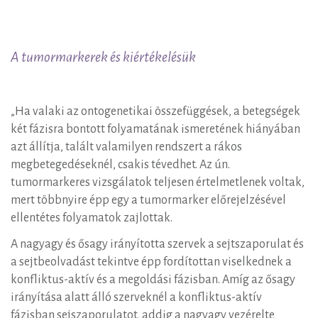
Tumormarkerek
A tumormarkerek és kiértékelésük
„Ha valaki az ontogenetikai összefüggések, a betegségek
két fázisra bontott folyamatának ismeretének hiányában
azt állítja, talált valamilyen rendszert a rákos
megbetegedéseknél, csakis tévedhet. Az ún.
tumormarkeres vizsgálatok teljesen értelmetlenek voltak,
mert többnyire épp egy a tumormarker előrejelzésével
ellentétes folyamatok zajlottak.
A nagyagy és ősagy irányította szervek a sejtszaporulat és
a sejtbeolvadást tekintve épp fordítottan viselkednek a
konfliktus-aktív és a megoldási fázisban. Amíg az ősagy
irányítása alatt álló szerveknél a konfliktus-aktív
fázisban sejszaporulatot, addig a nagyagy vezérelte