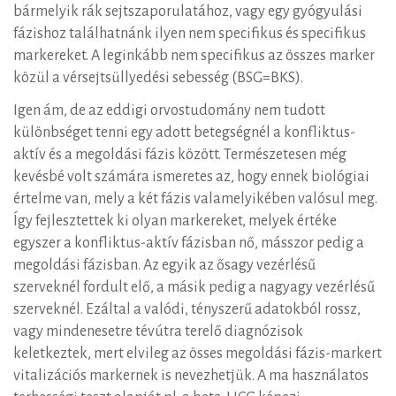
bármelyik rák sejtszaporulatához, vagy egy gyógyulási
fázishoz találhatnánk ilyen nem specifikus és specifikus
markereket. A leginkább nem specifikus az összes marker
közül a vérsejtsüllyedési sebesség (BSG=BKS).
Igen ám, de az eddigi orvostudomány nem tudott
különbséget tenni egy adott betegségnél a konfliktus-
aktív és a megoldási fázis között. Természetesen még
kevésbé volt számára ismeretes az, hogy ennek biológiai
értelme van, mely a két fázis valamelyikében valósul meg.
Így fejlesztettek ki olyan markereket, melyek értéke
egyszer a konfliktus-aktív fázisban nő, másszor pedig a
megoldási fázisban. Az egyik az ősagy vezérlésű
szerveknél fordult elő, a másik pedig a nagyagy vezérlésű
szerveknél. Ezáltal a valódi, tényszerű adatokból rossz,
vagy mindenesetre tévútra terelő diagnózisok
keletkeztek, mert elvileg az össes megoldási fázis-markert
vitalizációs markernek is nevezhetjük. A ma használatos