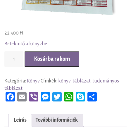
22.500
Ft
Betekintő a könyvbe
Germán
Kosárba rakom
Gyógytudomány
Tudományos
Táblázata
Kategória:
Könyv
Címkék:
könyv
,
táblázat
,
tudományos
mennyiség
táblázat
Fa
E
Vi
M
T
W
Sk
Os
ce
m
be
es
wi
ha
yp
sz
bo
ail
r
se
tt
ts
e
a
Leírás
További információk
ok
n
er
A
m