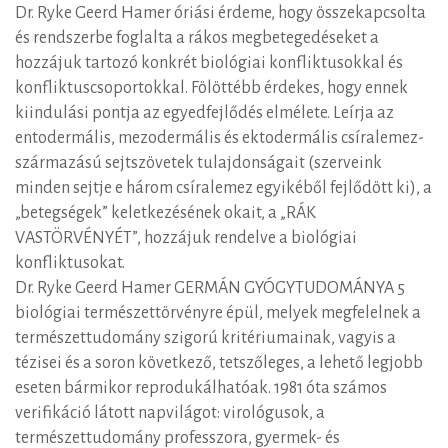
Dr. Ryke Geerd Hamer óriási érdeme, hogy összekapcsolta
és rendszerbe foglalta a rákos megbetegedéseket a
hozzájuk tartozó konkrét biológiai konfliktusokkal és
konfliktuscsoportokkal. Fölöttébb érdekes, hogy ennek
kiindulási pontja az egyedfejlődés elmélete. Leírja az
entodermális, mezodermális és ektodermális csíralemez-
származású sejtszövetek tulajdonságait (szerveink
minden sejtje e három csíralemez egyikéből fejlődött ki), a
„betegségek” keletkezésének okait, a „RÁK
VASTÖRVÉNYÉT”, hozzájuk rendelve a biológiai
konfliktusokat.
Dr. Ryke Geerd Hamer GERMÁN GYÓGYTUDOMÁNYA 5
biológiai természettörvényre épül, melyek megfelelnek a
természettudomány szigorú kritériumainak, vagyis a
tézisei és a soron következő, tetszőleges, a lehető legjobb
eseten bármikor reprodukálhatóak. 1981 óta számos
verifikáció látott napvilágot: virológusok, a
természettudomány professzora, gyermek- és