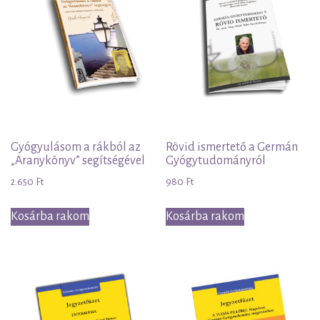
Gyógyulásom a rákból az
Rövid ismertető a Germán
„Aranykönyv” segítségével
Gyógytudományról
2.650
Ft
980
Ft
Kosárba rakom
Kosárba rakom