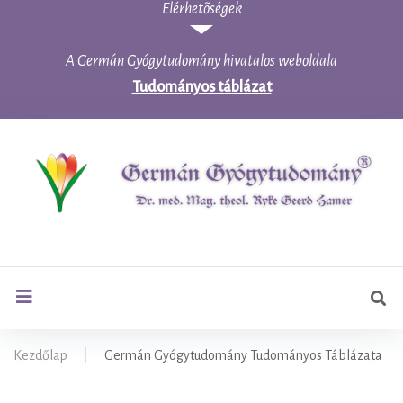
Elérhetõségek
Skip
to
content
A Germán Gyógytudomány hivatalos weboldala
Tudományos táblázat
Ker
search
Kezdőlap
|
Germán Gyógytudomány Tudományos Táblázata