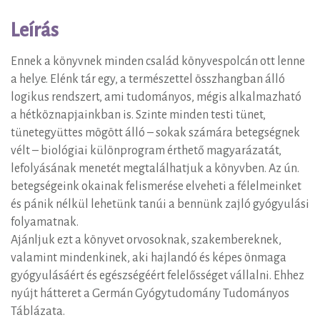
ge
p
eg
r
p
Leírás
Ennek a könyvnek minden család könyvespolcán ott lenne
a helye. Elénk tár egy, a természettel összhangban álló
logikus rendszert, ami tudományos, mégis alkalmazható
a hétköznapjainkban is. Szinte minden testi tünet,
tünetegyüttes mögött álló – sokak számára betegségnek
vélt – biológiai különprogram érthető magyarázatát,
lefolyásának menetét megtalálhatjuk a könyvben. Az ún.
betegségeink okainak felismerése elveheti a félelmeinket
és pánik nélkül lehetünk tanúi a bennünk zajló gyógyulási
folyamatnak.
Ajánljuk ezt a könyvet orvosoknak, szakembereknek,
valamint mindenkinek, aki hajlandó és képes önmaga
gyógyulásáért és egészségéért felelősséget vállalni. Ehhez
nyújt hátteret a Germán Gyógytudomány Tudományos
Táblázata.