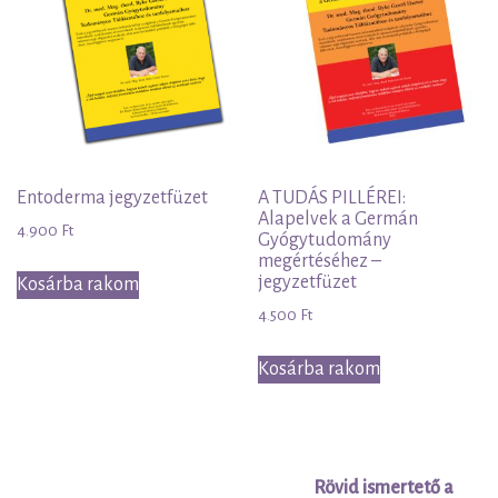
Entoderma jegyzetfüzet
A TUDÁS PILLÉREI:
Alapelvek a Germán
4.900
Ft
Gyógytudomány
megértéséhez –
jegyzetfüzet
Kosárba rakom
4.500
Ft
Kosárba rakom
Bejegyzés
Rövid ismertető a