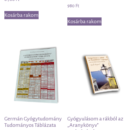
980
Ft
Kosárba rakom
Kosárba rakom
Germán Gyógytudomány
Gyógyulásom a rákból az
Tudományos Táblázata
„Aranykönyv”