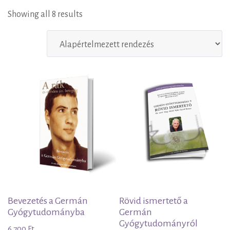
Könyv
Showing all 8 results
Bevezetés a Germán
Rövid ismertető a
Gyógytudományba
Germán
Gyógytudományról
6.700
Ft