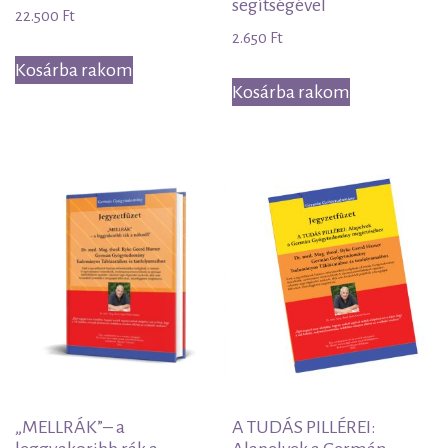
segítségével
22.500
Ft
2.650
Ft
Kosárba rakom
Kosárba rakom
„MELLRÁK”– a
A TUDÁS PILLÉREI: