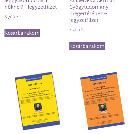
leggyakoribb rák a
Alapelvek a Germán
nőknél? – Jegyzetfüzet
Gyógytudomány
megértéséhez –
6.700
Ft
jegyzetfüzet
4.500
Ft
Kosárba rakom
Kosárba rakom