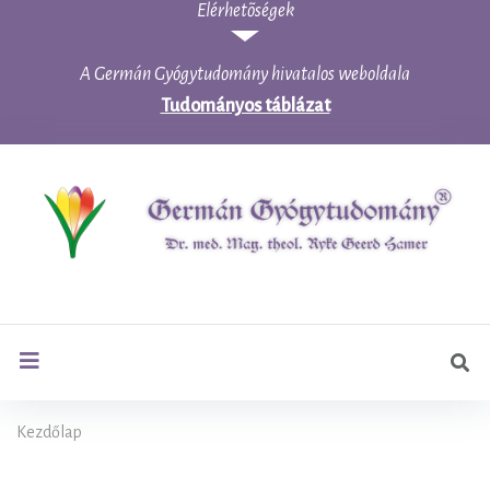
Elérhetõségek
Skip
to
content
A Germán Gyógytudomány hivatalos weboldala
Tudományos táblázat
Ker
search
Kezdőlap