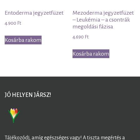
Entoderma jegyzetfüzet
Mezoderma jegyzetfüzet
– Leukémia – a csontrák
4.900
Ft
megoldási fázisa
4.690
Ft
Kosárba rakom
Kosárba rakom
JÓ HELYEN JÁRSZ!
Tájékozódj, amíg egészséges vagy! A tiszta megértés a